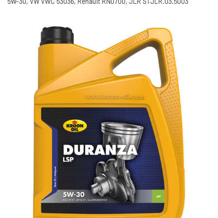
5W-30, VW VWC 53036, Renault RN0700, JLR STJLR.03.5003