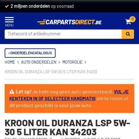
2 miljoen onderdelen
op voorraad
0
ONDERDELENCATALOGUS
HOME
AUTO ONDERDELEN
MOTOROLIE
KROON OIL DURANZA LSP 5W-30 5 LITER KAN 34203
Let op!
Je hebt nog geen auto geselecteerd.
VUL JE
om te tonen of
KENTEKEN IN OF SELECTEER HANDMATIG
dit product geschikt is voor jouw auto.
KROON OIL DURANZA LSP 5W-
30 5 LITER KAN 34203