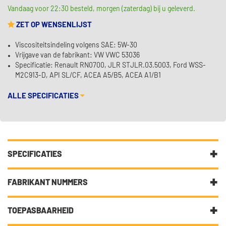
Vandaag voor 22:30 besteld, morgen (zaterdag) bij u geleverd.
ZET OP WENSENLIJST
Viscositeitsindeling volgens SAE: 5W-30
Vrijgave van de fabrikant: VW VWC 53036
Specificatie: Renault RN0700, JLR STJLR.03.5003, Ford WSS-
M2C913-D, API SL/CF, ACEA A5/B5, ACEA A1/B1
ALLE SPECIFICATIES
SPECIFICATIES
Fabrikantcode
34203
FABRIKANT NUMMERS
Merk
Kroon Oil
5W-30
TOEPASBAARHEID
Categorie
Motorolie laat uw auto gesmeerd