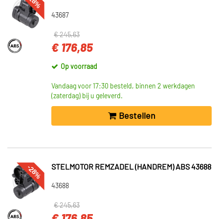
-28%
43687
€ 245,63
€ 176,85
Op voorraad
Vandaag voor 17:30 besteld, binnen 2 werkdagen
(zaterdag) bij u geleverd.
Bestellen
-28%
STELMOTOR REMZADEL (HANDREM) ABS 43688
43688
€ 245,63