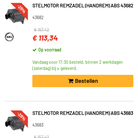
-28%
STELMOTOR REMZADEL (HANDREM) ABS 43682
43682
€ 157,42
€ 113,34
Op voorraad
Vandaag voor 17:30 besteld, binnen 2 werkdagen
(zaterdag) bij u geleverd.
Bestellen
-28%
STELMOTOR REMZADEL (HANDREM) ABS 43683
43683
€ 157,42