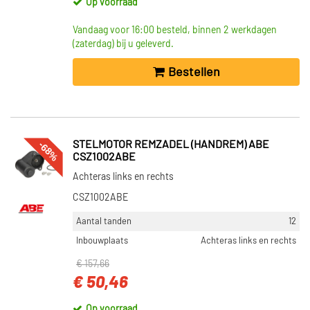
Op voorraad
Deurcontact schakelaar (1)
Vandaag voor 16:00 besteld, binnen 2 werkdagen
Toon meer
(zaterdag) bij u geleverd.
VOORRAAD
Bestellen
Niet op voorraad (244)
Op voorraad (136)
-68%
STELMOTOR REMZADEL (HANDREM) ABE
CSZ1002ABE
Achteras links en rechts
CSZ1002ABE
Aantal tanden
12
Inbouwplaats
Achteras links en rechts
€ 157,66
€ 50,46
Op voorraad