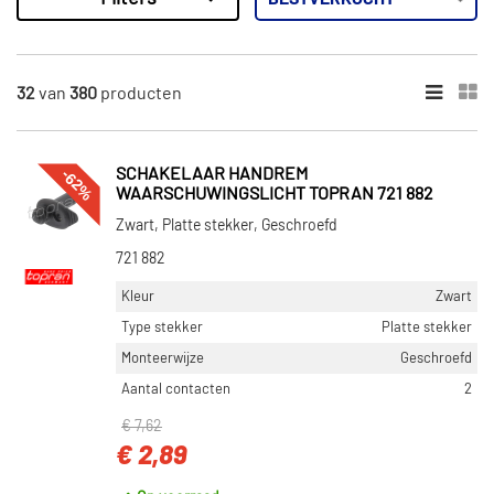
380
Resultaten
×
MERKEN
32
van
380
producten
Febi Bilstein (17)
Ackoja (8)
-62%
SCHAKELAAR HANDREM
Wabco (1)
WAARSCHUWINGSLICHT TOPRAN 721 882
Trucktec Automotive (1)
Zwart, Platte stekker, Geschroefd
721 882
Autofren Seinsa (17)
Kleur
Zwart
Toon meer
Type stekker
Platte stekker
Monteerwijze
Geschroefd
CATEGORIEËN
Aantal contacten
2
Stelmotor remzadel (handrem) (368)
Schakelaar handrem waarschuwingslicht (7)
€ 7,62
€ 2,89
Handremgrepen/-covers (5)
Schakelaar (3)