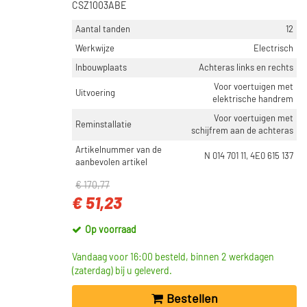
CSZ1003ABE
Aantal tanden
12
Werkwijze
Electrisch
Inbouwplaats
Achteras links en rechts
Voor voertuigen met
Uitvoering
elektrische handrem
Voor voertuigen met
Reminstallatie
schijfrem aan de achteras
Artikelnummer van de
N 014 701 11, 4E0 615 137
aanbevolen artikel
€ 170,77
€ 51,23
Op voorraad
Vandaag voor 16:00 besteld, binnen 2 werkdagen
(zaterdag) bij u geleverd.
Bestellen