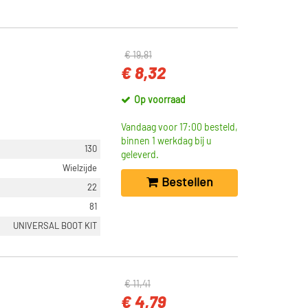
€ 19,81
€ 8,32
Op voorraad
Vandaag voor 17:00 besteld,
binnen 1 werkdag bij u
130
geleverd.
Wielzijde
Bestellen
22
81
UNIVERSAL BOOT KIT
€ 11,41
€ 4,79