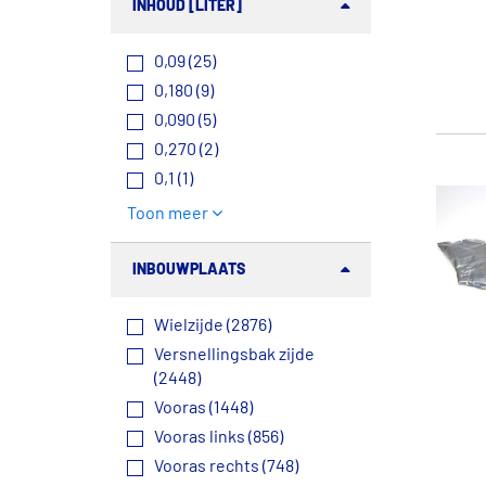
INHOUD [LITER]
0,09 (25)
0,180 (9)
0,090 (5)
0,270 (2)
0,1 (1)
Toon meer
INBOUWPLAATS
Wielzijde (2876)
Versnellingsbak zijde
(2448)
Vooras (1448)
Vooras links (856)
Vooras rechts (748)