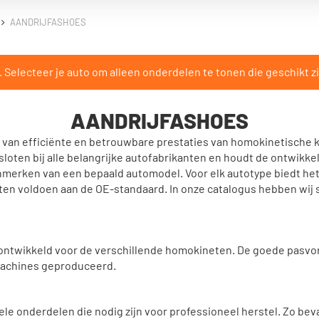
AANDRIJFASHOES
Selecteer je auto om alleen onderdelen te tonen die geschikt zi
AANDRIJFASHOES
en van efficiënte en betrouwbare prestaties van homokinetische 
esloten bij alle belangrijke autofabrikanten en houdt de ontwikkel
merken van een bepaald automodel. Voor elk autotype biedt het 
n voldoen aan de OE-standaard. In onze catalogus hebben wij s
ontwikkeld voor de verschillende homokineten. De goede pasvor
achines geproduceerd.
le onderdelen die nodig zijn voor professioneel herstel. Zo be