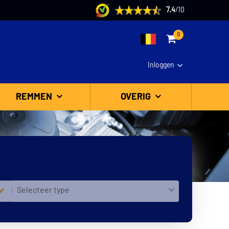
7.4
/
10
0
Inloggen
REMMEN
OVERIG
Selecteer type