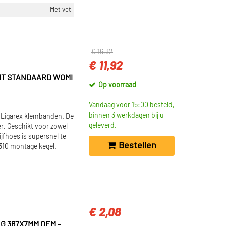
Met vet
€ 16,32
€ 11,92
IT STANDAARD WOMI
Op voorraad
Vandaag voor 15:00 besteld,
binnen 3 werkdagen bij u
 Ligarex klembanden. De
geleverd.
r. Geschikt voor zowel
jfhoes is supersnel te
Bestellen
10 montage kegel.
€ 2,08
G 367X7MM OEM -