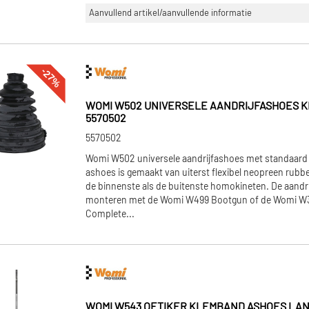
Aanvullend artikel/aanvullende informatie
-27%
WOMI W502 UNIVERSELE AANDRIJFASHOES K
5570502
5570502
Womi W502 universele aandrijfashoes met standaard
ashoes is gemaakt van uiterst flexibel neopreen rubbe
de binnenste als de buitenste homokineten. De aandri
monteren met de Womi W499 Bootgun of de Womi W3
Complete...
WOMI W543 OETIKER KLEMBAND ASHOES LAN