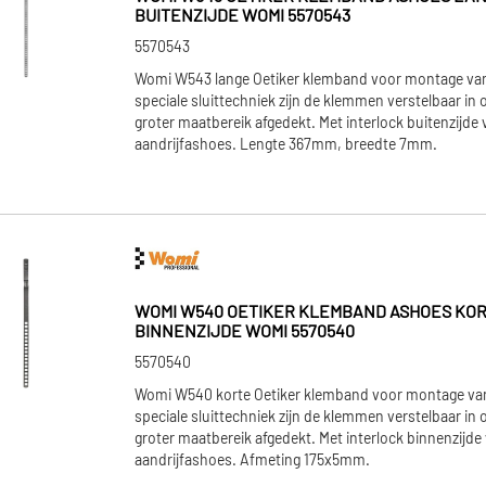
BUITENZIJDE WOMI 5570543
5570543
Womi W543 lange Oetiker klemband voor montage van
speciale sluittechniek zijn de klemmen verstelbaar i
groter maatbereik afgedekt. Met interlock buitenzijd
aandrijfashoes. Lengte 367mm, breedte 7mm.
WOMI W540 OETIKER KLEMBAND ASHOES KORT
BINNENZIJDE WOMI 5570540
5570540
Womi W540 korte Oetiker klemband voor montage van
speciale sluittechniek zijn de klemmen verstelbaar i
groter maatbereik afgedekt. Met interlock binnenzijd
aandrijfashoes. Afmeting 175x5mm.