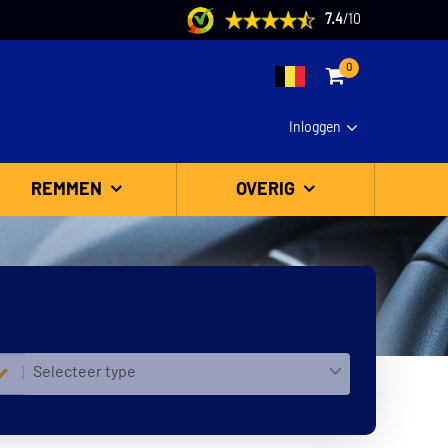
7.4
/
10
0
Inloggen
REMMEN
OVERIG
Selecteer type