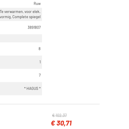
Ruw
Te verwarmen, voor elek.
-vormig, Complete spiegel
3891807
8
1
7
* HAGUS *
€ 102,37
€ 30,71