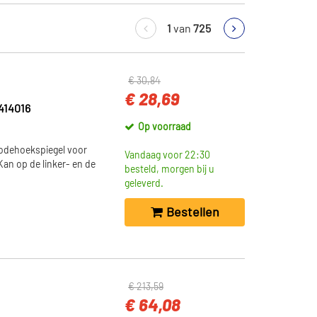
1
van
725
€ 30,84
€ 28,69
414016
Op voorraad
dodehoekspiegel voor
Vandaag voor 22:30
Kan op de linker- en de
besteld, morgen bij u
geleverd.
Bestellen
€ 213,59
€ 64,08