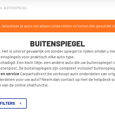
BUITENSPIEGEL
Selecteer je auto om alleen onderdelen te tonen die geschikt zi
BUITENSPIEGEL
 Het is uiterst gevaarlijk om zonder spiegel te rijden omdat u ni
itenspiegels voor praktisch elke auto type.
chadigd. Een klein tikje, een andere auto die uw buitenspiegel r
kostenpost. De buitenspiegels zijn compleet inclusief buitenspi
n en service
Carpartsdirect.be verkoopt auto onderdelen van origi
onderdelen voor uw auto? Neem dan contact op met de helpdesk vi
 van de online chatfunctie.
FILTERS