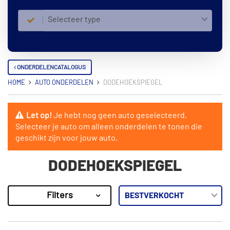
Selecteer type
ONDERDELENCATALOGUS
HOME
AUTO ONDERDELEN
DODEHOEKSPIEGEL
Let op!
Je hebt nog geen auto geselecteerd.
Selecteer je auto om alleen onderdelen te tonen die
geschikt zijn voor jouw auto.
DODEHOEKSPIEGEL
Filters
10
Resultaten
×