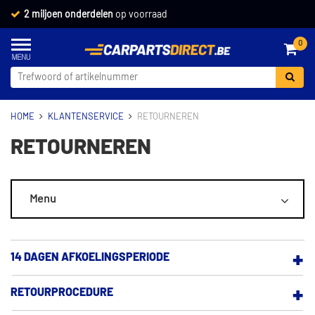
2 miljoen onderdelen
op voorraad
0
HOME
KLANTENSERVICE
RETOURNEREN
RETOURNEREN
Menu
ALGEMEEN
14 DAGEN AFKOELINGSPERIODE
MIJN ACCOUNT
RETOURPROCEDURE
BEZORGEN