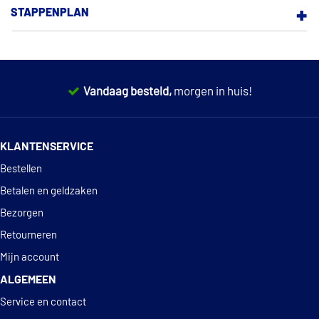
STAPPENPLAN
BESTELLEN
BETALEN EN GELDZAKEN
Vandaag besteld,
morgen in huis!
PRODUCT EN PRIJS
14 dagen
100% retourgarantie
GARANTIE EN DEFECTEN
KLANTENSERVICE
Deskundig
advies
RETOURNEREN
Bestellen
Betalen en geldzaken
STATIEGELD
Bezorgen
SERVICE EN CONTACT
Retourneren
Mijn account
OVER ONS
ALGEMEEN
Service en contact