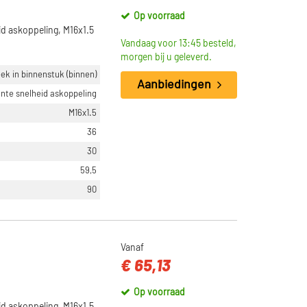
Op voorraad
id askoppeling, M16x1.5
Vandaag voor 13:45 besteld,
morgen bij u geleverd.
ek in binnenstuk (binnen)
Aanbiedingen
nte snelheid askoppeling
M16x1.5
36
30
59,5
90
Vanaf
€ 65,13
Op voorraad