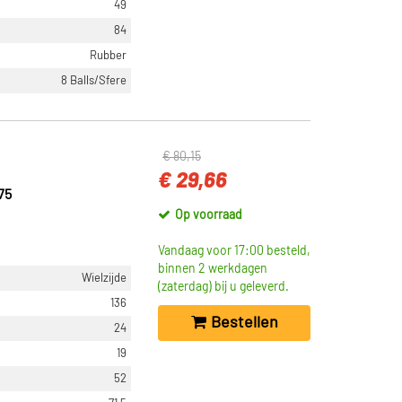
49
84
Rubber
8 Balls/Sfere
€ 80,15
€ 29,66
75
Op voorraad
Vandaag voor 17:00 besteld,
binnen 2 werkdagen
Wielzijde
(zaterdag) bij u geleverd.
136
Bestellen
24
19
52