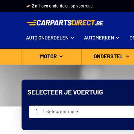
Vandaag besteld,
morgen in huis *
AUTO ONDERDELEN
AUTOMERKEN
O
MOTOR
ONDERSTEL
SELECTEER JE VOERTUIG
1
Selecteer merk