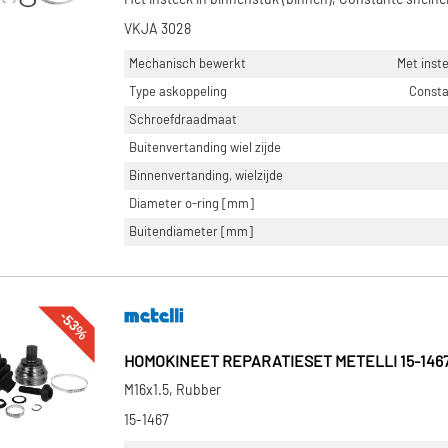
Met insteek in binnenstuk (binnen), Constante snelhe
VKJA 3028
Mechanisch bewerkt
Met inste
Type askoppeling
Consta
Schroefdraadmaat
Buitenvertanding wiel zijde
Binnenvertanding, wielzijde
Diameter o-ring [mm]
Buitendiameter [mm]
-53%
HOMOKINEET REPARATIESET METELLI 15-146
M16x1.5, Rubber
15-1467