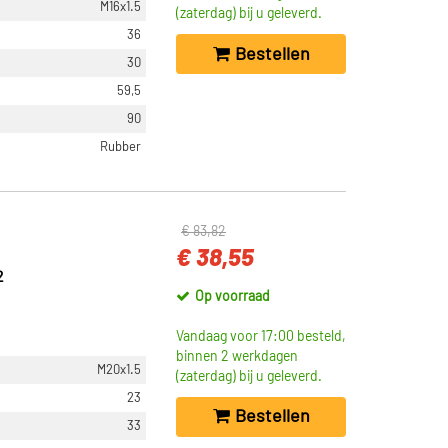
M16x1.5
(zaterdag) bij u geleverd.
36
Bestellen
30
59,5
90
Rubber
€ 83,82
€ 38,55
2
Op voorraad
Vandaag voor 17:00 besteld,
binnen 2 werkdagen
M20x1.5
(zaterdag) bij u geleverd.
23
Bestellen
33