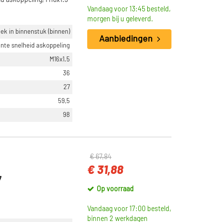
id askoppeling, M16x1.5
Vandaag voor 13:45 besteld,
morgen bij u geleverd.
ek in binnenstuk (binnen)
Aanbiedingen
nte snelheid askoppeling
M16x1.5
36
27
59,5
98
€ 67,84
€ 31,88
7
Op voorraad
Vandaag voor 17:00 besteld,
binnen 2 werkdagen