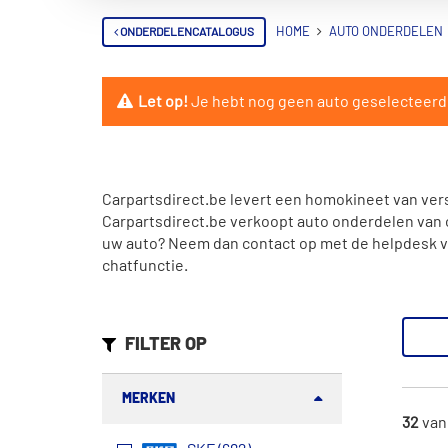
ONDERDELENCATALOGUS
HOME
AUTO ONDERDELEN
Let op!
Je hebt nog geen auto geselecteerd. 
Carpartsdirect.be levert een homokineet van ver
Carpartsdirect.be verkoopt auto onderdelen van or
uw auto? Neem dan contact op met de helpdesk via
chatfunctie.
FILTER OP
MERKEN
32
va