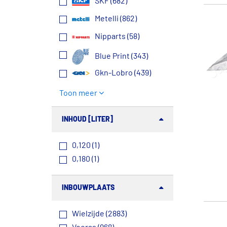
SKF (682)
Metelli (862)
Nipparts (58)
Blue Print (343)
Gkn-Lobro (439)
Toon meer
INHOUD [LITER]
0,120 (1)
0,180 (1)
INBOUWPLAATS
Wielzijde (2883)