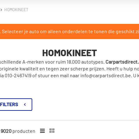
HOMOKINEET
Selecteer je auto om alleen onderdelen te tonen die geschikt zi
HOMOKINEET
schillende A-merken voor ruim 18.000 autotypes.
Carpartsdirect.
iginele kwaliteit en tegen zeer scherpe prijzen. Heeft u hulp no
 010-2467419 of stuur een mail naar info@carpartsdirect.be. U 
FILTERS
n
9020
producten