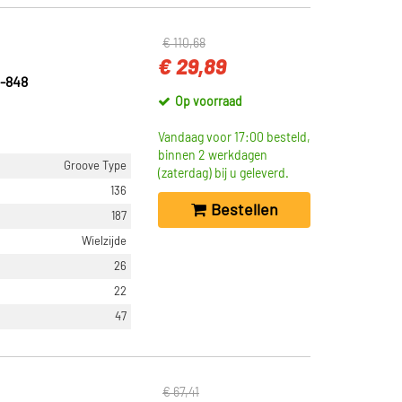
€ 110,68
€ 29,89
-848
Op voorraad
Vandaag voor 17:00 besteld,
binnen 2 werkdagen
Groove Type
(zaterdag) bij u geleverd.
136
Bestellen
187
Wielzijde
26
22
47
€ 67,41