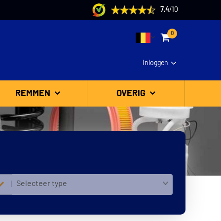
7.4
/
10
0
Inloggen
REMMEN
OVERIG
Selecteer type