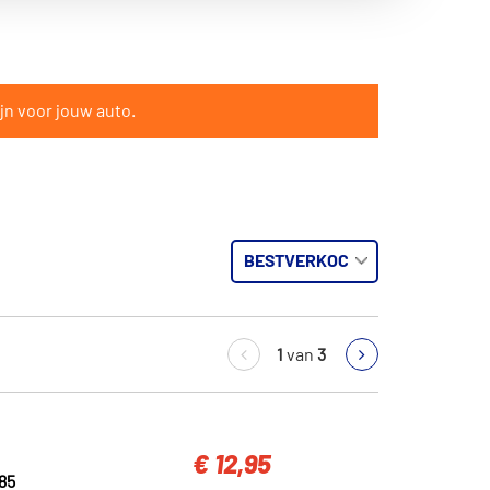
jn voor jouw auto.
1
van
3
€ 12,95
85