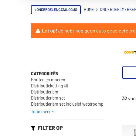
ONDERDELENCATALOGUS
HOME
ONDERDEELMERKE
Let op!
Je hebt nog geen auto geselecteerd. 
CATEGORIEËN
Bouten en moeren
Distributieketting kit
Distributieriem
Distributieriem set
32
va
Distributieriem set inclusief waterpomp
Toon meer
FILTER OP