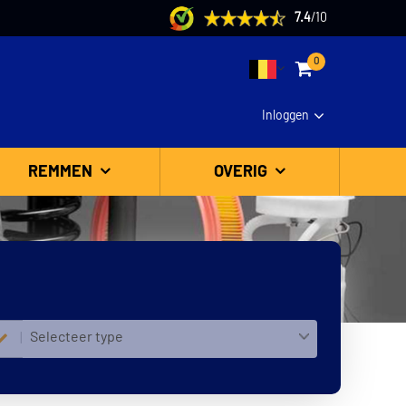
7.4
/
10
0
Inloggen
REMMEN
OVERIG
Selecteer type