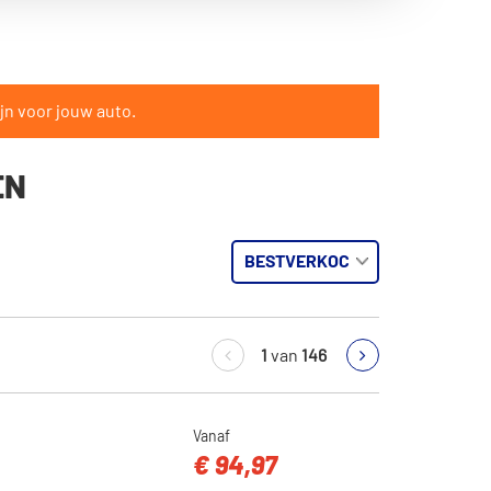
jn voor jouw auto.
EN
1
van
146
Vanaf
€ 94,97