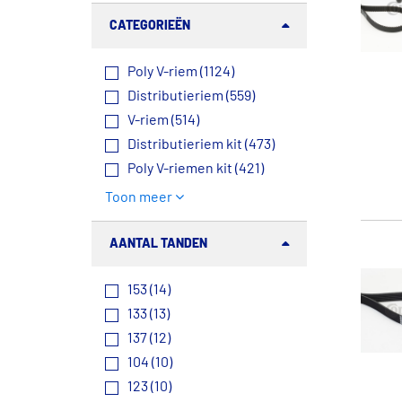
CATEGORIEËN
Poly V-riem (1124)
Distributieriem (559)
V-riem (514)
Distributieriem kit (473)
Poly V-riemen kit (421)
Toon meer
AANTAL TANDEN
153 (14)
133 (13)
137 (12)
104 (10)
123 (10)