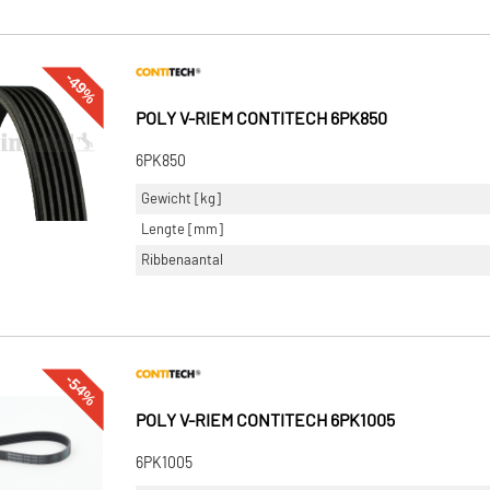
-49%
POLY V-RIEM CONTITECH 6PK850
6PK850
Gewicht [kg]
Lengte [mm]
Ribbenaantal
-54%
POLY V-RIEM CONTITECH 6PK1005
6PK1005