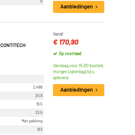
6
Aanbiedingen
Vanaf
€ 170,90
P CONTITECH
Op voorraad
Vandaag voor 15:00 besteld,
morgen (zaterdag) bij u
geleverd.
2,498
Aanbiedingen
20,9
19,5
23,5
Met pakking
163