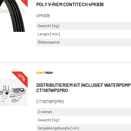
POLY V-RIEM CONTITECH 4PK836
4PK836
Gewicht [kg]
Lengte [mm]
Ribbenaantal
-27%
DISTRIBUTIERIEM KIT INCLUSIEF WATERPOM
CT1167WP2PRO
CT1167WP2PRO
2 riemen
Gewicht [kg]
Verpakkingshoogte [cm]