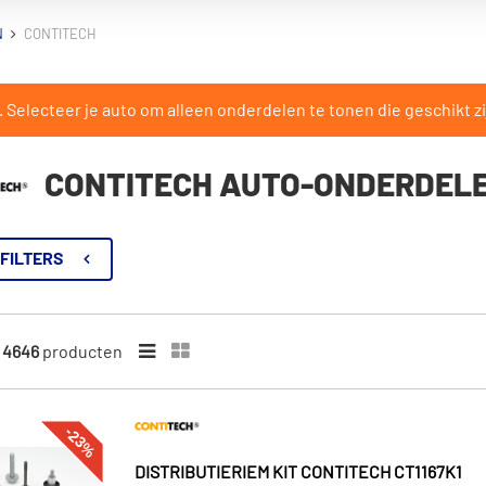
N
CONTITECH
Selecteer je auto om alleen onderdelen te tonen die geschikt zi
CONTITECH AUTO-ONDERDEL
FILTERS
n
4646
producten
-23%
DISTRIBUTIERIEM KIT CONTITECH CT1167K1