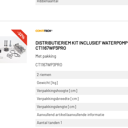
Ribbenaantal
-32%
DISTRIBUTIERIEM KIT INCLUSIEF WATERPOM
CT1167WP3PRO
Met pakking
CT1167WP3PRO
2 riemen
Gewicht [kg]
Verpakkingshoogte [cm]
Verpakkingsbreedte [cm]
Verpakkingslengte [cm]
Aanvullend artikel/aanvullende informatie
Aantal tanden 1