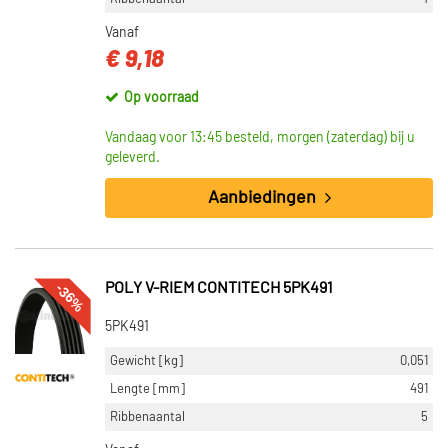
Vanaf
€ 9,18
Op voorraad
Vandaag voor 13:45 besteld, morgen (zaterdag) bij u
geleverd.
Aanbiedingen
-36%
POLY V-RIEM CONTITECH 5PK491
5PK491
Gewicht [kg]
0,051
Lengte [mm]
491
Ribbenaantal
5