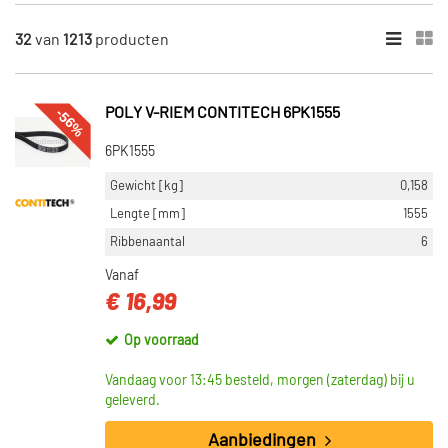
×
CATEGORIEËN
32
van
1213
producten
Poly V-riem (1124)
Poly V-riemen kit inclusief waterpomp (89)
-56%
POLY V-RIEM CONTITECH 6PK1555
LENGTE [MM]
6PK1555
1165 (6)
1400 (6)
Gewicht [kg]
0,158
1538 (6)
Lengte [mm]
1555
1815 (6)
Ribbenaantal
6
800 (6)
Vanaf
€ 16,99
Toon meer
Op voorraad
RIBBENAANTAL
6 (335)
Vandaag voor 13:45 besteld, morgen (zaterdag) bij u
geleverd.
5 (160)
4 (148)
Aanbiedingen