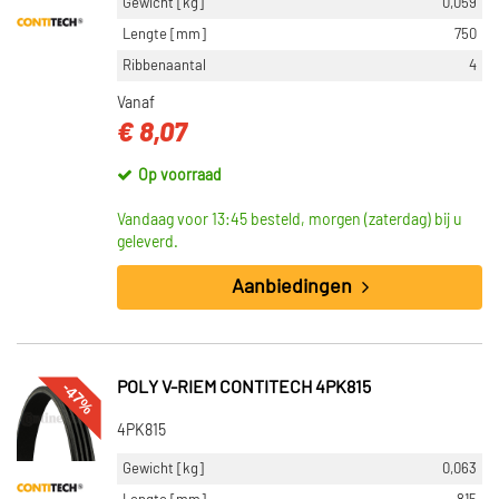
Gewicht [kg]
0,059
Lengte [mm]
750
Ribbenaantal
4
Vanaf
€ 8,07
Op voorraad
Vandaag voor 13:45 besteld, morgen (zaterdag) bij u
geleverd.
Aanbiedingen
-47%
POLY V-RIEM CONTITECH 4PK815
4PK815
Gewicht [kg]
0,063