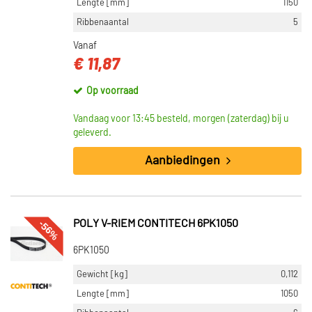
Lengte [mm]
1150
Ribbenaantal
5
Vanaf
€ 11,87
Op voorraad
Vandaag voor 13:45 besteld, morgen (zaterdag) bij u
geleverd.
Aanbiedingen
-56%
POLY V-RIEM CONTITECH 6PK1050
6PK1050
Gewicht [kg]
0,112
Lengte [mm]
1050