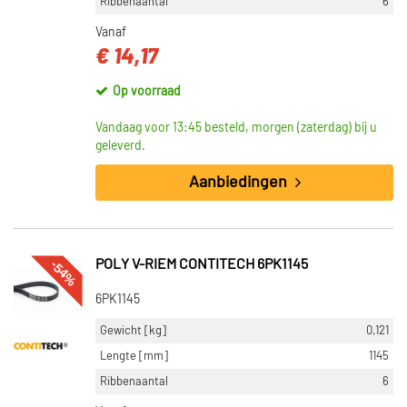
Ribbenaantal
6
Vanaf
€ 14,17
Op voorraad
Vandaag voor 13:45 besteld, morgen (zaterdag) bij u
geleverd.
Aanbiedingen
-54%
POLY V-RIEM CONTITECH 6PK1145
6PK1145
Gewicht [kg]
0,121
Lengte [mm]
1145
Ribbenaantal
6