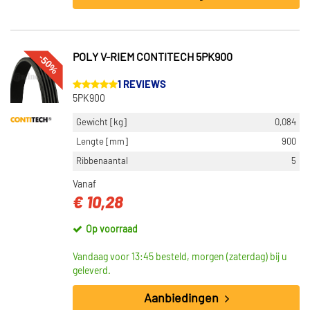
-50%
POLY V-RIEM CONTITECH 5PK900
1 REVIEWS
5PK900
Gewicht [kg]
0,084
Lengte [mm]
900
Ribbenaantal
5
Vanaf
€ 10,28
Op voorraad
Vandaag voor 13:45 besteld, morgen (zaterdag) bij u
geleverd.
Aanbiedingen