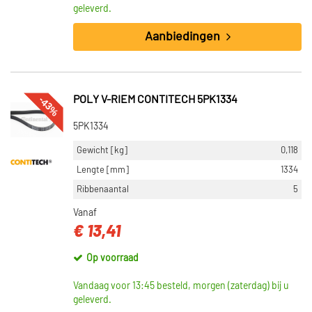
geleverd.
Aanbiedingen
-43%
POLY V-RIEM CONTITECH 5PK1334
5PK1334
Gewicht [kg]
0,118
Lengte [mm]
1334
Ribbenaantal
5
Vanaf
€ 13,41
Op voorraad
Vandaag voor 13:45 besteld, morgen (zaterdag) bij u
geleverd.