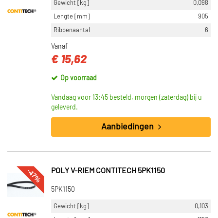
Gewicht [kg]
0,098
Lengte [mm]
905
Ribbenaantal
6
Vanaf
€ 15,62
Op voorraad
Vandaag voor 13:45 besteld, morgen (zaterdag) bij u
geleverd.
Aanbiedingen
-47%
POLY V-RIEM CONTITECH 5PK1150
5PK1150
Gewicht [kg]
0,103