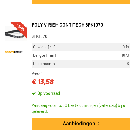
8 (148)
7 (123)
Toon meer
-56%
POLY V-RIEM CONTITECH 6PK1070
VOORRAAD
6PK1070
Op voorraad (1042)
Gewicht [kg]
0,14
Niet op voorraad (171)
Lengte [mm]
1070
Ribbenaantal
6
Vanaf
€ 13,58
Op voorraad
Vandaag voor 15:00 besteld, morgen (zaterdag) bij u
geleverd.
Aanbiedingen