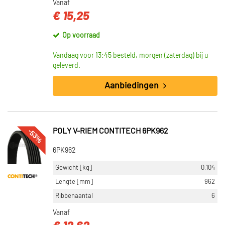
Vanaf
€ 15,25
Op voorraad
Vandaag voor 13:45 besteld, morgen (zaterdag) bij u
geleverd.
Aanbiedingen
-53%
POLY V-RIEM CONTITECH 6PK962
6PK962
Gewicht [kg]
0,104
Lengte [mm]
962
Ribbenaantal
6
Vanaf