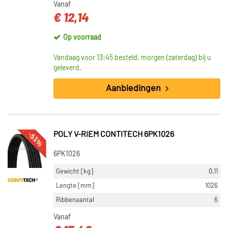
Vanaf
€ 12,14
Op voorraad
Vandaag voor 13:45 besteld, morgen (zaterdag) bij u
geleverd.
Aanbiedingen
-51%
POLY V-RIEM CONTITECH 6PK1026
6PK1026
Gewicht [kg]
0,11
Lengte [mm]
1026
Ribbenaantal
6
Vanaf