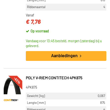
Lengte [mm]
815
Ribbenaantal
4
Vanaf
€ 7,76
Op voorraad
Vandaag voor 13:45 besteld, morgen (zaterdag) bij u
geleverd.
Aanbiedingen
-41%
POLY V-RIEM CONTITECH 4PK875
4PK875
Gewicht [kg]
0,067
Lengte [mm]
875
Ribbenaantal
4