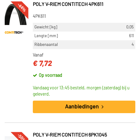
-44%
POLY V-RIEM CONTITECH 4PK611
4PK611
Gewicht [kg]
0,05
Lengte [mm]
611
Ribbenaantal
4
Vanaf
€ 7,72
Op voorraad
Vandaag voor 13:45 besteld, morgen (zaterdag) bij u
geleverd.
Aanbiedingen
-55%
POLY V-RIEM CONTITECH 6PK1045