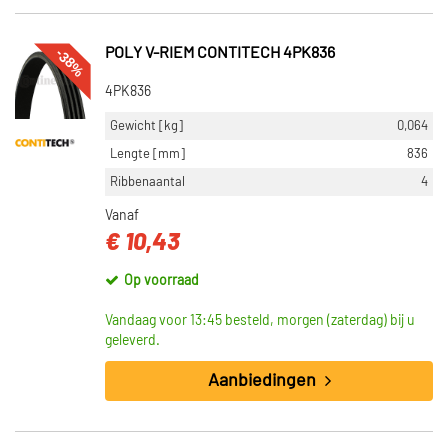
-38%
POLY V-RIEM CONTITECH 4PK836
4PK836
Gewicht [kg]
0,064
Lengte [mm]
836
Ribbenaantal
4
Vanaf
€ 10,43
Op voorraad
Vandaag voor 13:45 besteld, morgen (zaterdag) bij u
geleverd.
Aanbiedingen