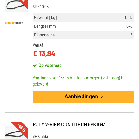
6PK1045
Gewicht [kg]
0,112
Lengte [mm]
1045
Ribbenaantal
6
Vanaf
€ 13,94
Op voorraad
Vandaag voor 13:45 besteld, morgen (zaterdag) bij u
geleverd.
Aanbiedingen
-48%
POLY V-RIEM CONTITECH 6PK1693
6PK1693