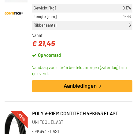
Gewicht [kg]
0,174
Lengte [mm]
1693
Ribbenaantal
6
Vanaf
€ 21,45
Op voorraad
Vandaag voor 13:45 besteld, morgen (zaterdag) bij u
geleverd.
Aanbiedingen
-41%
POLY V-RIEM CONTITECH 4PK643 ELAST
UNI TOOL ELAST
4PK643 ELAST