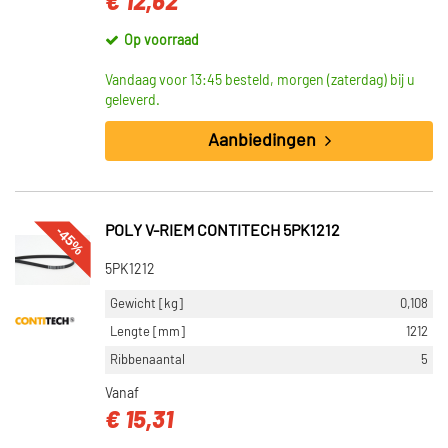
€ 12,62
Op voorraad
Vandaag voor 13:45 besteld, morgen (zaterdag) bij u
geleverd.
Aanbiedingen
-45%
POLY V-RIEM CONTITECH 5PK1212
5PK1212
Gewicht [kg]
0,108
Lengte [mm]
1212
Ribbenaantal
5
Vanaf
€ 15,31