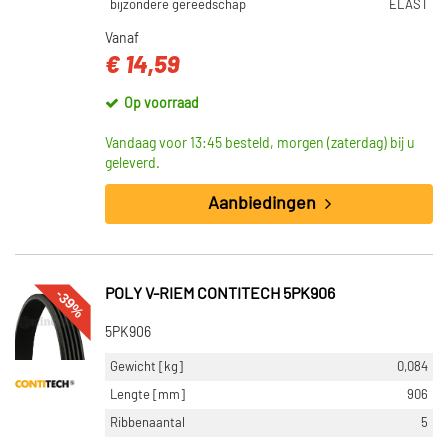
bijzondere gereedschap
ELAST
Vanaf
€ 14,59
Op voorraad
Vandaag voor 13:45 besteld, morgen (zaterdag) bij u
geleverd.
Aanbiedingen
-39%
POLY V-RIEM CONTITECH 5PK906
5PK906
Gewicht [kg]
0,084
Lengte [mm]
906
Ribbenaantal
5