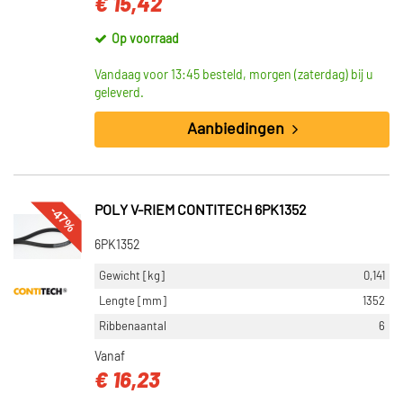
€ 15,42
Op voorraad
Vandaag voor 13:45 besteld, morgen (zaterdag) bij u
geleverd.
Aanbiedingen
-47%
POLY V-RIEM CONTITECH 6PK1352
6PK1352
Gewicht [kg]
0,141
Lengte [mm]
1352
Ribbenaantal
6
Vanaf
€ 16,23