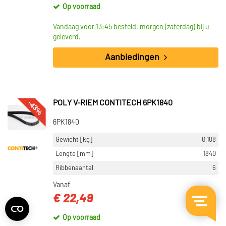
Op voorraad
Vandaag voor 13:45 besteld, morgen (zaterdag) bij u
geleverd.
Aanbiedingen
-43%
POLY V-RIEM CONTITECH 6PK1840
6PK1840
Gewicht [kg]
0,188
Lengte [mm]
1840
Ribbenaantal
6
Vanaf
€ 22,49
Op voorraad