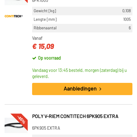
6PK1005
Gewicht [kg]
0,108
Lengte [mm]
1005
Ribbenaantal
6
Vanaf
€ 15,09
Op voorraad
Vandaag voor 13:45 besteld, morgen (zaterdag) bij u
geleverd.
Aanbiedingen
-46%
POLY V-RIEM CONTITECH 6PK905 EXTRA
6PK905 EXTRA