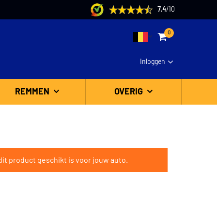
7.4
/
10
0
Inloggen
REMMEN
OVERIG
it product geschikt is voor jouw auto.