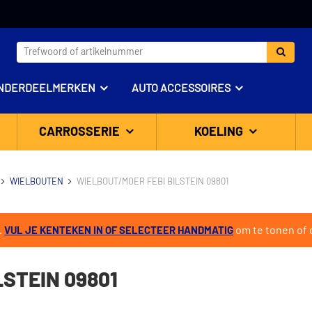
NDERDEELMERKEN
AUTO ACCESSOIRES
CARROSSERIE
KOELING
WIELBOUTEN
WIELBOUT/MOER FEBI BILSTEIN 09801
.
om te tonen of d
VUL JE KENTEKEN IN OF SELECTEER HANDMATIG
STEIN 09801