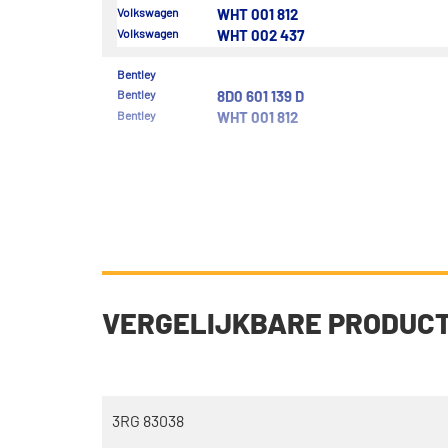
Volkswagen
WHT 001 812
Volkswagen
WHT 002 437
Bentley
Bentley
8D0 601 139 D
Bentley
WHT 001 812
VERGELIJKBARE PRODUC
3RG 83038