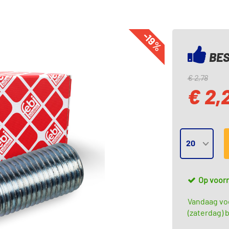
-19%
BES
€ 2,78
€ 2,
Op voor
Vandaag vo
(zaterdag) b