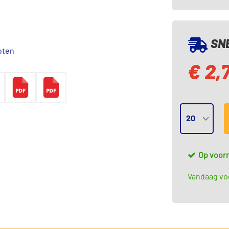
SNE
oten
€ 2,
Op voor
Vandaag voo