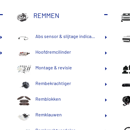
REMMEN
Abs sensor & slijtage indica...
Hoofdremcilinder
Montage & revisie
Rembekrachtiger
Remblokken
Remklauwen