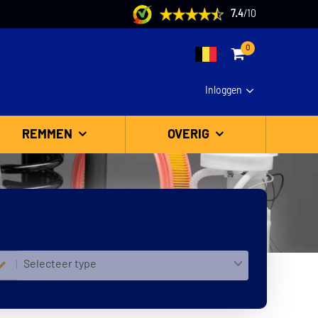
7.4
/
10
0
Inloggen
REMMEN
OVERIG
Selecteer type