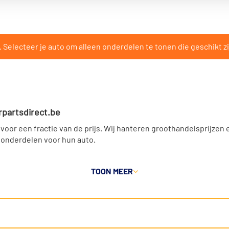
Selecteer je auto om alleen onderdelen te tonen die geschikt zi
rpartsdirect.be
 voor een fractie van de prijs. Wij hanteren groothandelsprijzen 
 onderdelen voor hun auto.
t u onderdelen die op uw auto passen. Zo vindt u altijd het juis
TOON
MEER
en
rken voor auto-onderdelen. U vindt bijvoorbeeld onderdelen v