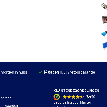
,
morgen in huis!
14 dagen
100% retourgarantie
N
KLANTENBEOORDELINGEN
7.4
/10
contact
Beoordeling door klanten
oorwaarden