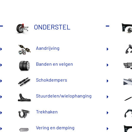
ONDERSTEL
n auto-onderdelen voor alle automerken en –types. Bestelt u voor
Aandrijving
Banden en velgen
Schokdempers
Stuurdelen/wielophanging
Trekhaken
Vering en demping