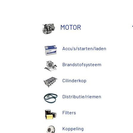
Van Wezel
Febi Bilstein
Bosch
Beru
Nipparts
MOTOR
2 miljoen auto-onderdelen leverbaar
Ons assortiment bestaat uit maar liefst 2 miljoe
volgende werkdag.
Accu's/starten/laden
Brandstofsysteem
Cilinderkop
Distributie/riemen
Filters
Koppeling