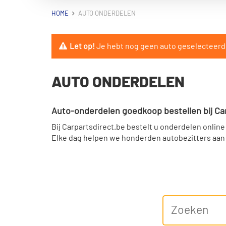
HOME
AUTO ONDERDELEN
Let op!
Je hebt nog geen auto geselecteerd. 
AUTO ONDERDELEN
Auto-onderdelen goedkoop bestellen bij Ca
Bij Carpartsdirect.be bestelt u onderdelen online
Elke dag helpen we honderden autobezitters aan
Vind alles voor uw auto met uw kenteken
Door uw kenteken in te voeren op onze website zie
klantenservice!
Wij leveren onderdelen van kwaliteitsmerk
We hebben een selectie gemaakt van de beste me