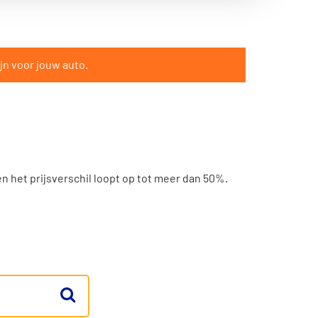
jn voor jouw auto.
en het prijsverschil loopt op tot meer dan 50%.
te auto-onderdeel. Twijfelt u? Vraag het onze
an de volgende merken: