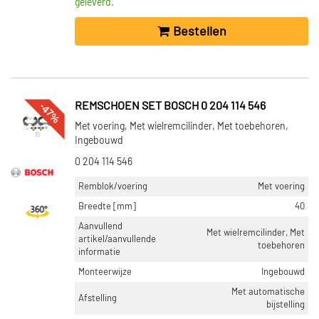
geleverd.
Bestellen
-47%
REMSCHOEN SET BOSCH 0 204 114 546
Met voering, Met wielremcilinder, Met toebehoren,
Ingebouwd
0 204 114 546
Remblok/voering
Met voering
Breedte [mm]
40
Aanvullend
Met wielremcilinder, Met
artikel/aanvullende
toebehoren
informatie
Monteerwijze
Ingebouwd
Met automatische
Afstelling
bijstelling