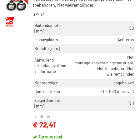
toebehoren, Met wielremcilinder
37237
Buitendiameter
180
[mm]
Inbouwplaats
Achteras
Breedte [mm]
42
Met
Aanvullend
montage-/bevestigingsmateriaal,
artikel/aanvullend
Met toebehoren, Met
e informatie
wielremcilinder
Monteerwijze
Ingebouwd
Controleteken
ECE R90 Approved
Zuigerdiameter
19,1
[mm]
€ 190,55
€ 72,41
Op voorraad