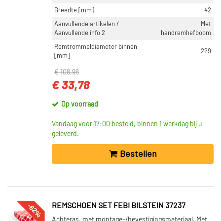
Breedte [mm]
42
Aanvullende artikelen /
Met
Aanvullende info 2
handremhefboom
Remtrommeldiameter binnen
229
[mm]
€ 108,98
€ 33,78
Op voorraad
Vandaag voor 17:00 besteld, binnen 1 werkdag bij u
geleverd.
Bestellen
-62%
REMSCHOEN SET FEBI BILSTEIN 37237
Achteras, met montage-/bevestigingsmateriaal, Met