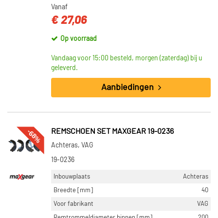
CATEGORIEËN
Vanaf
Remschoen set (13309)
€ 27,06
Remschoen ankerrol reparatieset (162)
Op voorraad
Remschoenbout/pen (138)
Bus remschoenbout (57)
Vandaag voor 15:00 besteld, morgen (zaterdag) bij u
Afdichtring remschoen (27)
geleverd.
Toon meer
Aanbiedingen
INBOUWPLAATS
Achteras (3167)
-68%
REMSCHOEN SET MAXGEAR 19-0236
Achteras links (129)
Achteras, VAG
Achteras rechts (129)
19-0236
Vooras (38)
Achter (1)
Inbouwplaats
Achteras
Toon meer
Breedte [mm]
40
Voor fabrikant
VAG
REMBLOK/VOERING
Remtrommeldiameter binnen [mm]
200