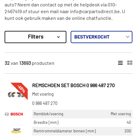
auto? Neem dan contact op met de helpdesk via 010-
2467419 of stuur een mail naar info@carpartsdirect.be. U
kunt ook gebruik maken van de online chatfunctie.
Filters
13693
Resultaten
×
MERKEN
32
van
13693
producten
Bosch (827)
Maxgear (368)
-48%
REMSCHOEN SET BOSCH 0 986 487 270
Brembo (1199)
Met voering
Febi Bilstein (285)
0 986 487 270
ABE (361)
Remblok/voering
Met voering
Toon meer
Breedte [mm]
40
Remtrommeldiameter binnen [mm]
200