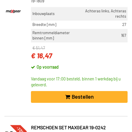
19-1809
Achteras links, Achteras
Inbouwplaats
rechts
Breedte [mm]
27
Remtrommeldiameter
167
binnen [mm]
€ 51,47
€ 16,47
Op voorraad
Vandaag voor 17:00 besteld, binnen 1 werkdag bij u
geleverd.
Bestellen
-72%
REMSCHOEN SET MAXGEAR 19-0242