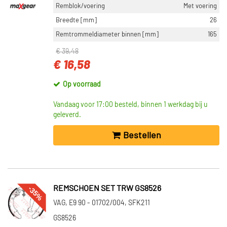
Remblok/voering
Met voering
Breedte [mm]
26
Remtrommeldiameter binnen [mm]
165
€ 39,48
€ 16,58
Op voorraad
Vandaag voor 17:00 besteld, binnen 1 werkdag bij u
geleverd.
Bestellen
-35%
REMSCHOEN SET TRW GS8526
VAG, E9 90 - 01702/004, SFK211
GS8526