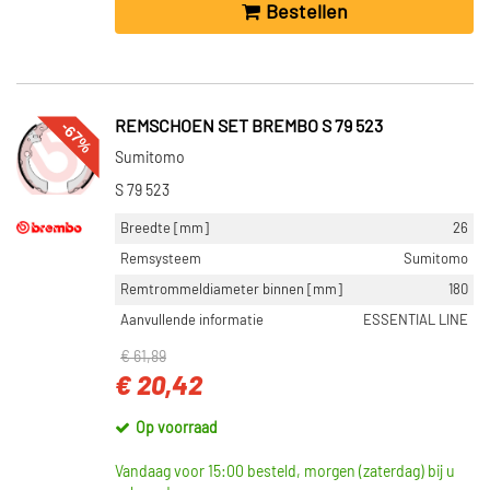
Bestellen
-67%
REMSCHOEN SET BREMBO S 79 523
Sumitomo
S 79 523
Breedte [mm]
26
Remsysteem
Sumitomo
Remtrommeldiameter binnen [mm]
180
Aanvullende informatie
ESSENTIAL LINE
€ 61,89
€ 20,42
Op voorraad
Vandaag voor 15:00 besteld, morgen (zaterdag) bij u