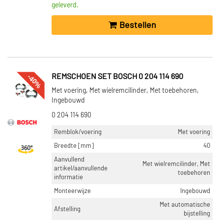
geleverd.
Bestellen
-40%
REMSCHOEN SET BOSCH 0 204 114 690
Met voering, Met wielremcilinder, Met toebehoren,
Ingebouwd
0 204 114 690
Remblok/voering
Met voering
Breedte [mm]
40
Aanvullend
Met wielremcilinder, Met
artikel/aanvullende
toebehoren
informatie
Monteerwijze
Ingebouwd
Met automatische
Afstelling
bijstelling