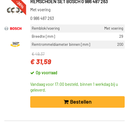
-36%
REMSCHOEN SET BOSCH 0 986 487 263
Met voering
0 986 487 263
Remblok/voering
Met voering
Breedte [mm]
29
Remtrommeldiameter binnen [mm]
200
€ 49,37
€ 31,59
Op voorraad
Vandaag voor 17:00 besteld, binnen 1 werkdag bij u
geleverd.
Bestellen