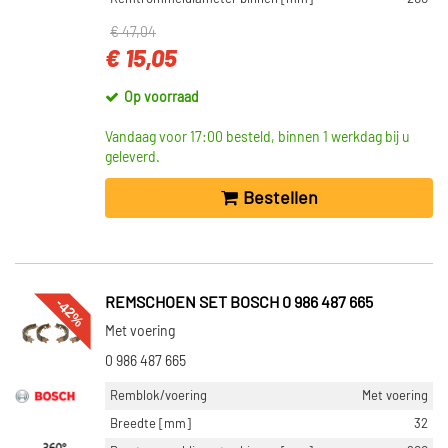
Zonder voering (124)
€ 47,04
Met voering (17)
€ 15,05
Op voorraad
VOORRAAD
Niet op voorraad (8616)
Vandaag voor 17:00 besteld, binnen 1 werkdag bij u
geleverd.
Op voorraad (5077)
Bestellen
-42%
REMSCHOEN SET BOSCH 0 986 487 665
Met voering
0 986 487 665
Remblok/voering
Met voering
Breedte [mm]
32