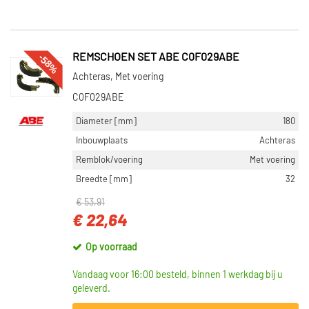
-58%
REMSCHOEN SET ABE C0F029ABE
Achteras, Met voering
C0F029ABE
Diameter [mm]
180
Inbouwplaats
Achteras
Remblok/voering
Met voering
Breedte [mm]
32
€ 53,91
€ 22,64
Op voorraad
Vandaag voor 16:00 besteld, binnen 1 werkdag bij u
geleverd.