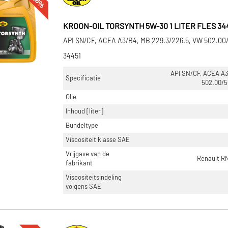
-48%
KROON-OIL TORSYNTH 5W-30 1 LITER FLES 34
API SN/CF, ACEA A3/B4, MB 229.3/226.5, VW 502.00
34451
API SN/CF, ACEA A3
Specificatie
502.00/5
Olie
Inhoud [liter]
Bundeltype
Viscositeit klasse SAE
Vrijgave van de
Renault R
fabrikant
Viscositeitsindeling
volgens SAE