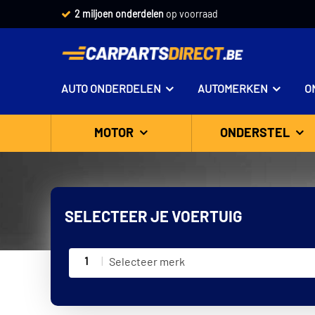
Vandaag besteld,
2 miljoen onderdelen
morgen in huis *
op voorraad
AUTO ONDERDELEN
AUTOMERKEN
O
MOTOR
ONDERSTEL
SELECTEER JE VOERTUIG
1
Selecteer merk