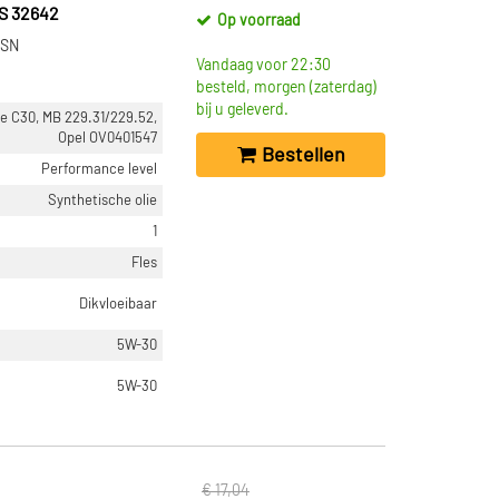
S 32642
Op voorraad
 SN
Vandaag voor 22:30
besteld, morgen (zaterdag)
bij u geleverd.
e C30, MB 229.31/229.52,
Opel OV0401547
Bestellen
Performance level
Synthetische olie
1
Fles
Dikvloeibaar
5W-30
5W-30
€ 17,04