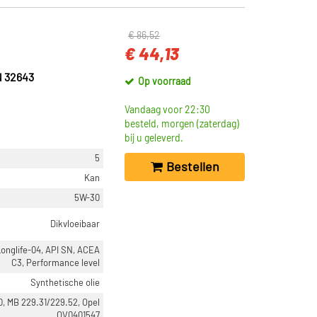
€ 86,52
€ 44,13
 32643
Op voorraad
Vandaag voor 22:30
besteld, morgen (zaterdag)
bij u geleverd.
5
Bestellen
Kan
5W-30
Dikvloeibaar
onglife-04, API SN, ACEA
C3, Performance level
Synthetische olie
, MB 229.31/229.52, Opel
OV0401547