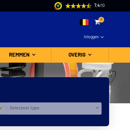
7.4
/
10
0
Inloggen
REMMEN
OVERIG
Selecteer type