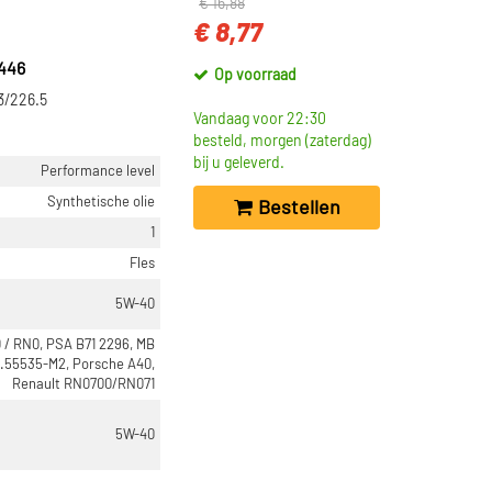
€ 16,88
€ 8,77
446
Op voorraad
3/226.5
Vandaag voor 22:30
besteld, morgen (zaterdag)
bij u geleverd.
Performance level
Synthetische olie
Bestellen
1
Fles
5W-40
 / RN0, PSA B71 2296, MB
 9.55535-M2, Porsche A40,
Renault RN0700/RN071
5W-40