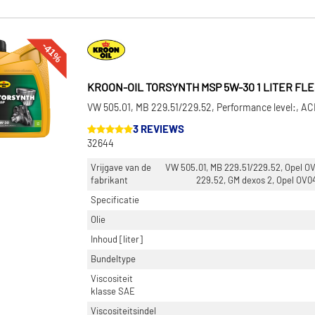
-41%
KROON-OIL TORSYNTH MSP 5W-30 1 LITER FLE
VW 505.01, MB 229.51/229.52, Performance level:, A
3 REVIEWS
32644
Vrijgave van de
VW 505.01, MB 229.51/229.52, Opel OV 
fabrikant
229.52, GM dexos 2, Opel OV0
Specificatie
Olie
Inhoud [liter]
Bundeltype
Viscositeit
klasse SAE
Viscositeitsindel