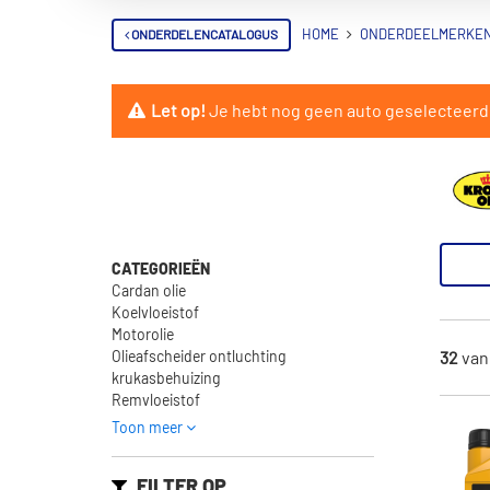
ONDERDELENCATALOGUS
HOME
ONDERDEELMERKE
Let op!
Je hebt nog geen auto geselecteerd. 
CATEGORIEËN
Cardan olie
Koelvloeistof
Motorolie
Olieafscheider ontluchting
32
va
krukasbehuizing
Remvloeistof
Toon meer
FILTER OP