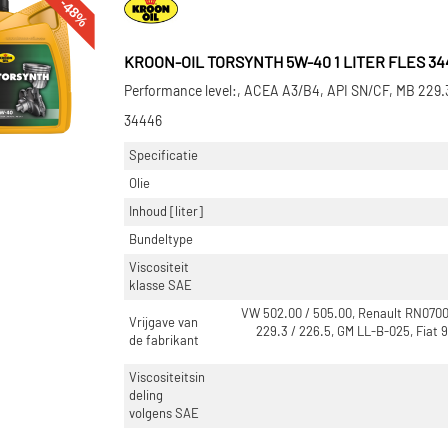
-48%
KROON-OIL TORSYNTH 5W-40 1 LITER FLES 34
Performance level:, ACEA A3/B4, API SN/CF, MB 229.
34446
Specificatie
Olie
Inhoud [liter]
Bundeltype
Viscositeit
klasse SAE
VW 502.00 / 505.00, Renault RN0700
Vrijgave van
229.3 / 226.5, GM LL-B-025, Fiat
de fabrikant
Viscositeitsin
deling
volgens SAE