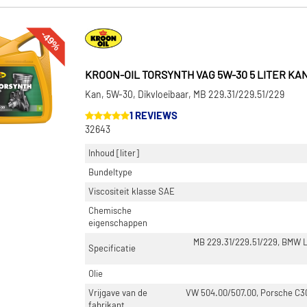
-49%
KROON-OIL TORSYNTH VAG 5W-30 5 LITER KAN
Kan, 5W-30, Dikvloeibaar, MB 229.31/229.51/229
1 REVIEWS
32643
Inhoud [liter]
Bundeltype
Viscositeit klasse SAE
Chemische
eigenschappen
MB 229.31/229.51/229, BMW L
Specificatie
Olie
Vrijgave van de
VW 504.00/507.00, Porsche C30
fabrikant