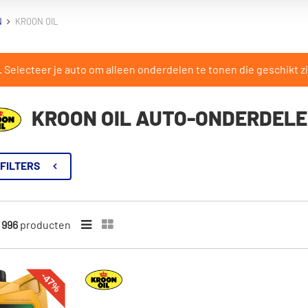
N
KROON OIL
Selecteer je auto om alleen onderdelen te tonen die geschikt zi
KROON OIL AUTO-ONDERDEL
FILTERS
n
996
producten
-47%