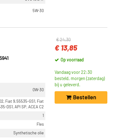
5W-30
€ 24,30
€ 13,85
5941
Op voorraad
Vandaag voor 22:30
besteld, morgen (zaterdag)
bij u geleverd.
0W-30
Bestellen
2, Fiat 9.55535-GS1, Fiat
535-DS1, API SP, ACEA C2
1
Fles
Synthetische olie