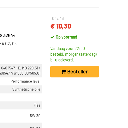
€ 17,46
€ 10,30
S 32644
Op voorraad
CEA C2, C3
Vandaag voor 22:30
besteld, morgen (zaterdag)
bij u geleverd.
040 1547 - D, MB 229.51 /
Bestellen
401547, VW 505.00/505.01
Performance level
Synthetische olie
1
Fles
5W-30