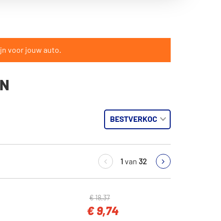
jn voor jouw auto.
EN
1
van
32
€ 18,37
€ 9,74