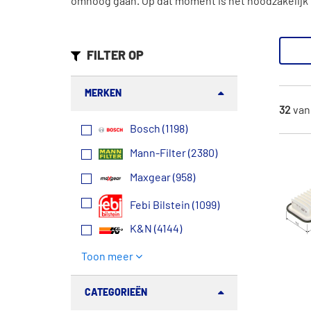
omhoog gaan. Op dat moment is het noodzakelijk o
FILTER OP
MERKEN
32
va
Bosch (1198)
Mann-Filter (2380)
Maxgear (958)
Febi Bilstein (1099)
K&N (4144)
Toon meer
CATEGORIEËN