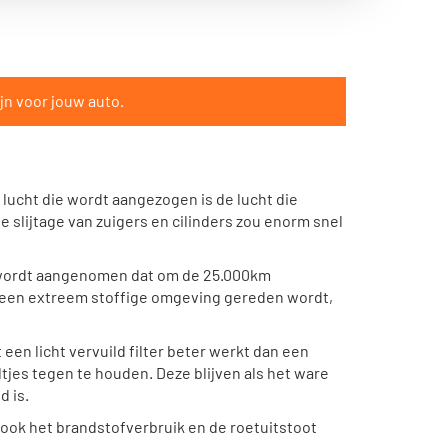
jn voor jouw auto.
 lucht die wordt aangezogen is de lucht die
De slijtage van zuigers en cilinders zou enorm snel
ld wordt aangenomen dat om de 25.000km
n een extreem stoffige omgeving gereden wordt,
 een licht vervuild filter beter werkt dan een
eltjes tegen te houden. Deze blijven als het ware
d is.
n ook het brandstofverbruik en de roetuitstoot