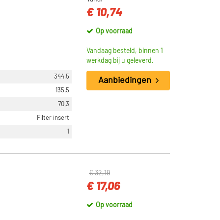
€ 10,74
Op voorraad
Vandaag besteld, binnen 1
werkdag bij u geleverd.
344,5
Aanbiedingen
135,5
70,3
Filter insert
1
€ 32,19
€ 17,06
Op voorraad