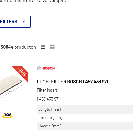
m het luchtfilter te vervangen.
FILTERS
n
30844
producten
-58%
LUCHTFILTER BOSCH 1 457 433 971
Filter insert
1 457 433 971
Lengte [mm]
Breedte [mm]
Hoogte [mm]