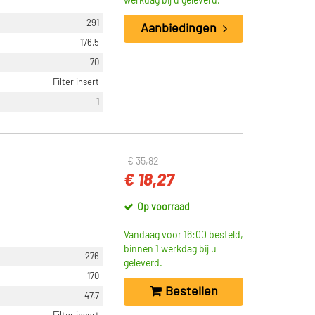
werkdag bij u geleverd.
291
Aanbiedingen
176,5
70
Filter insert
1
€ 35,82
€ 18,27
Op voorraad
Vandaag voor 16:00 besteld,
binnen 1 werkdag bij u
276
geleverd.
170
Bestellen
47,7