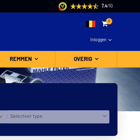
7.4
/
10
0
Inloggen
REMMEN
OVERIG
Selecteer type