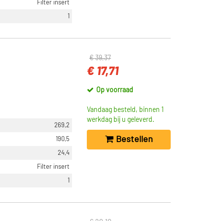
Filter insert
1
€ 39,37
€ 17,71
Op voorraad
Vandaag besteld, binnen 1
werkdag bij u geleverd.
269,2
Bestellen
190,5
24,4
Filter insert
1