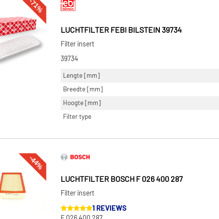
-71%
LUCHTFILTER FEBI BILSTEIN 39734
Filter insert
39734
Lengte [mm]
Breedte [mm]
Hoogte [mm]
Filter type
-44%
LUCHTFILTER BOSCH F 026 400 287
Filter insert
1 REVIEWS
F 026 400 287