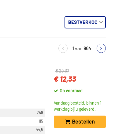
1
van
964
€ 29,37
€ 12,33
Op voorraad
Vandaag besteld, binnen 1
werkdag bij u geleverd.
259
Bestellen
115
44,5