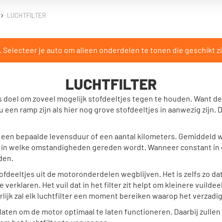
LUCHTFILTER
Selecteer je auto om alleen onderdelen te tonen die geschikt zi
LUCHTFILTER
s doel om zoveel mogelijk stofdeeltjes tegen te houden. Want de
 een ramp zijn als hier nog grove stofdeeltjes in aanwezig zijn. 
met een bepaalde levensduur of een aantal kilometers. Gemidde
 af in welke omstandigheden gereden wordt. Wanneer constant i
den.
tofdeeltjes uit de motoronderdelen wegblijven. Het is zelfs zo dat
 verklaren. Het vuil dat in het filter zit helpt om kleinere vuilde
lijk zal elk luchtfilter een moment bereiken waarop het verzadig
rlaten om de motor optimaal te laten functioneren. Daarbij zulle