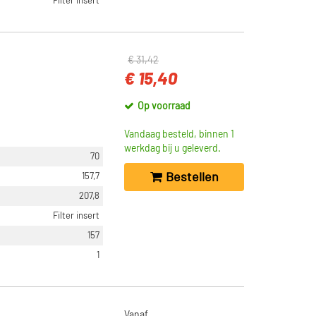
Filter insert
€ 31,42
€ 15,40
Op voorraad
Vandaag besteld, binnen 1
werkdag bij u geleverd.
70
Bestellen
157,7
207,8
Filter insert
157
1
Vanaf