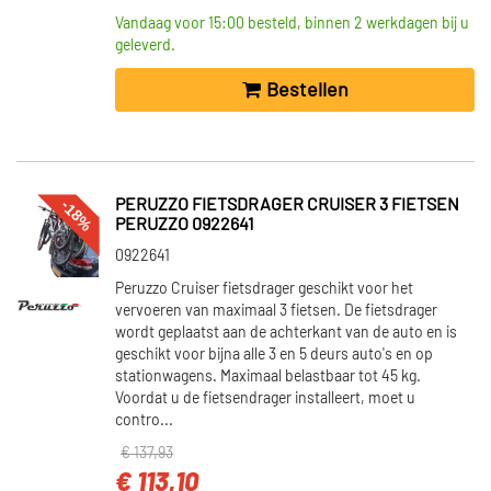
INBOUWPLAATS
Vandaag voor 15:00 besteld, binnen 2 werkdagen bij u
Rechts voor (113)
geleverd.
Links voor (112)
Bestellen
Links achter (5)
Rechts achter (3)
VOORRAAD
-18%
PERUZZO FIETSDRAGER CRUISER 3 FIETSEN
PERUZZO 0922641
Op voorraad (106)
Niet op voorraad (73)
0922641
Peruzzo Cruiser fietsdrager geschikt voor het
vervoeren van maximaal 3 fietsen. De fietsdrager
wordt geplaatst aan de achterkant van de auto en is
geschikt voor bijna alle 3 en 5 deurs auto's en op
stationwagens. Maximaal belastbaar tot 45 kg.
Voordat u de fietsendrager installeert, moet u
contro...
€ 137,93
€ 113,10