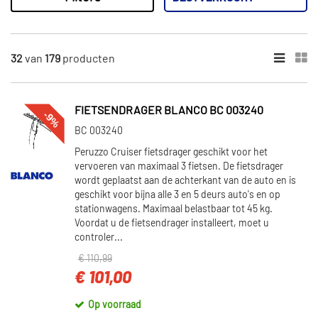
179
Resultaten
×
MERKEN
32
van
179
producten
Dt Spare Parts (11)
Pacol (12)
FIETSENDRAGER BLANCO BC 003240
-9%
S-TR (1)
BC 003240
Van Wezel (109)
Peruzzo Cruiser fietsdrager geschikt voor het
FAG (1)
vervoeren van maximaal 3 fietsen. De fietsdrager
wordt geplaatst aan de achterkant van de auto en is
Toon meer
geschikt voor bijna alle 3 en 5 deurs auto's en op
stationwagens. Maximaal belastbaar tot 45 kg.
Voordat u de fietsendrager installeert, moet u
CATEGORIEËN
controler...
Montageset (136)
€ 110,99
Fietsendrager (43)
€ 101,00
Uitlaat montageset (1)
Op voorraad