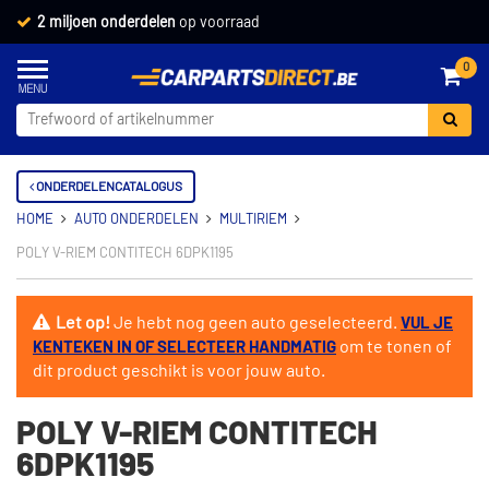
2 miljoen onderdelen
op voorraad
0
ONDERDELENCATALOGUS
HOME
AUTO ONDERDELEN
MULTIRIEM
POLY V-RIEM CONTITECH 6DPK1195
Let op!
Je hebt nog geen auto geselecteerd.
VUL JE
om te tonen of
KENTEKEN IN OF SELECTEER HANDMATIG
dit product geschikt is voor jouw auto.
POLY V-RIEM CONTITECH
6DPK1195