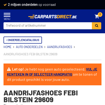
2 miljoen onderdelen
op voorraad
0
ONDERDELENCATALOGUS
HOME
AUTO ONDERDELEN
AANDRIJFASHOES
AANDRIJFASHOES FEBI BILSTEIN 29609
Let op!
Je hebt nog geen auto geselecteerd.
VUL JE
om te tonen of
KENTEKEN IN OF SELECTEER HANDMATIG
dit product geschikt is voor jouw auto.
AANDRIJFASHOES FEBI
BILSTEIN 29609