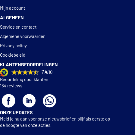
Maxgear 49-0710
Mijn account
ALGEMEEN
€ 10,83
Maxgear 49-1083
Service en contact
Metelli 13-0283
Algemene voorwaarden
Privacy policy
Metzger 751.014
Cookiebeleid
KLANTENBEOORDELINGEN
Metzger 751.036
7.4
/10
Beoordeling door klanten
€ 20,95
Meyle 100 498 0028
164 reviews
€ 17,27
Meyle 100 498 0047
ONZE UPDATES
NK 523611
Meld je nu aan voor onze nieuwsbrief en blijf als eerste op
de hoogte van onze acties.
NK 524758