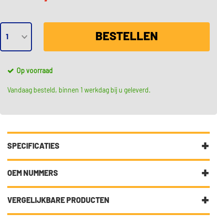
BESTELLEN
Op voorraad
Vandaag besteld, binnen 1 werkdag bij u geleverd.
SPECIFICATIES
Fabrikantcode
29609
OEM NUMMERS
Merk
Febi Bilstein
Audi
VERGELIJKBARE PRODUCTEN
Audi
1K0 498 203
Categorie
Aandrijfashoes