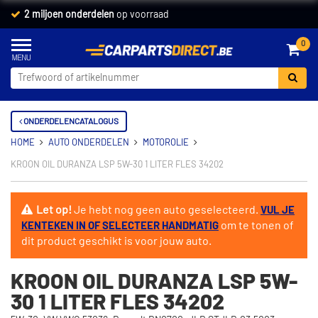
2 miljoen onderdelen
op voorraad
0
ONDERDELENCATALOGUS
HOME
AUTO ONDERDELEN
MOTOROLIE
KROON OIL DURANZA LSP 5W-30 1 LITER FLES 34202
Let op!
Je hebt nog geen auto geselecteerd.
VUL JE
om te tonen of
KENTEKEN IN OF SELECTEER HANDMATIG
dit product geschikt is voor jouw auto.
KROON OIL DURANZA LSP 5W-
30 1 LITER FLES 34202