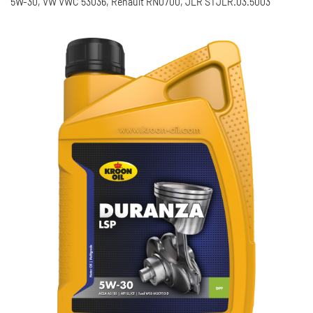
5W-30, VW VWC 53036, Renault RN0700, JLR STJLR.03.5003