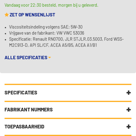
Vandaag voor 22:30 besteld, morgen bij u geleverd.
ZET OP WENSENLIJST
Viscositeitsindeling volgens SAE: 5W-30
Vrijgave van de fabrikant: VW VWC 53036
Specificatie: Renault RN0700, JLR STJLR.03.5003, Ford WSS-
M2C913-D, API SL/CF, ACEA A5/B5, ACEA A1/B1
ALLE SPECIFICATIES
SPECIFICATIES
Fabrikantcode
34202
FABRIKANT NUMMERS
Merk
Kroon Oil
5W-30
TOEPASBAARHEID
Categorie
Motorolie laat uw auto gesmeerd