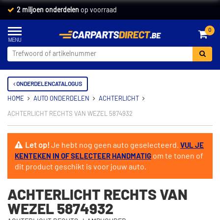
2 miljoen onderdelen
op voorraad
0
ONDERDELENCATALOGUS
HOME
AUTO ONDERDELEN
ACHTERLICHT
ACHTERLICHT RECHTS VAN WEZEL 5874932
Let op!
Je hebt nog geen auto geselecteerd.
VUL JE
om te tonen of
KENTEKEN IN OF SELECTEER HANDMATIG
dit product geschikt is voor jouw auto.
ACHTERLICHT RECHTS VAN
WEZEL 5874932