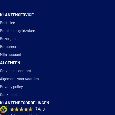
14 dagen
100% retourgarantie
Klokkerholm 95580712
KLANTENSERVICE
Deskundig
advies
Bestellen
Magneti Marelli
714098290332
Betalen en geldzaken
Bezorgen
Spilu 435142
Retourneren
Mijn account
€ 28,29
TYC 11-0211-01-2
ALGEMEEN
€ 30,42
TYC 11-0211-11-2
Service en contact
Algemene voorwaarden
Privacy policy
Cookiebeleid
KLANTENBEOORDELINGEN
7.4
/10