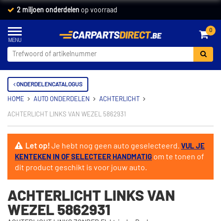
2 miljoen onderdelen
op voorraad
0
ONDERDELENCATALOGUS
HOME
AUTO ONDERDELEN
ACHTERLICHT
ACHTERLICHT LINKS VAN WEZEL 5862931
Let op!
Je hebt nog geen auto geselecteerd.
VUL JE
om te tonen of
KENTEKEN IN OF SELECTEER HANDMATIG
dit product geschikt is voor jouw auto.
ACHTERLICHT LINKS VAN
WEZEL 5862931