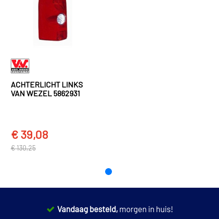
CRAFTER 30-35 Bus (2E_) (2006 - 2016)
Lichtschijfkleur knipperlicht
Transparent
Herth+Buss Elparts
Volkswagen
Crafter
82830276
EAN
CRAFTER 30-50 Bestelwagen (2E_) (2006 - 2016)
5410909366131
Volkswagen
Crafter
JOHNS 95 82 87-1
CRAFTER 30-50 Bestelwagen (2E_) (2006 - 2016)
Spilu 435049
ACHTERLICHT LINKS
TOON MEER
VAN WEZEL 5862931
€ 48,34
TYC 11-11682-01-2
€ 106,69
Valeo 043716
€ 39,08
€ 130,25
Vandaag besteld,
morgen in huis!