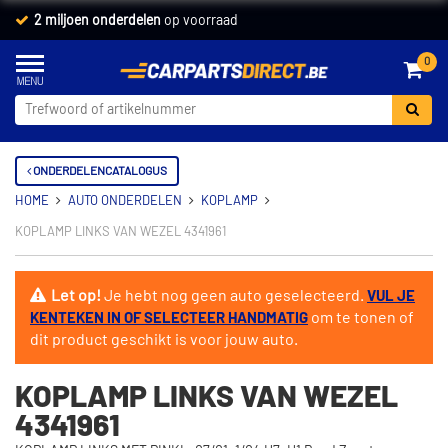
2 miljoen onderdelen
op voorraad
0
ONDERDELENCATALOGUS
HOME
AUTO ONDERDELEN
KOPLAMP
KOPLAMP LINKS VAN WEZEL 4341961
Let op!
Je hebt nog geen auto geselecteerd.
VUL JE
om te tonen of
KENTEKEN IN OF SELECTEER HANDMATIG
dit product geschikt is voor jouw auto.
KOPLAMP LINKS VAN WEZEL
4341961