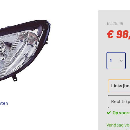
€ 329,69
€ 98
Links (b
Rechts (
oten
Op voor
Vandaag voo