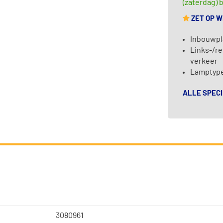
(zaterdag) b
ZET OP 
Inbouwpl
Links-/re
verkeer
Lamptype
ALLE SPECI
3080961