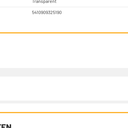
Transparent
5410909325190
TEN