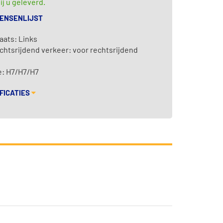
ij u geleverd.
WENSENLIJST
aats: Links
chtsrijdend verkeer: voor rechtsrijdend
: H7/H7/H7
FICATIES