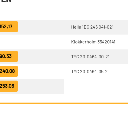
152,17
Hella 1EG 246 041-021
Klokkerholm 35420141
90,33
TYC 20-0464-00-21
240,08
TYC 20-0464-05-2
253,06