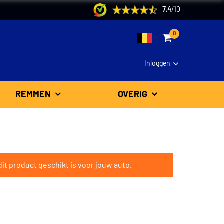
7.4
/
10
0
Inloggen
REMMEN
OVERIG
it product geschikt is voor jouw auto.