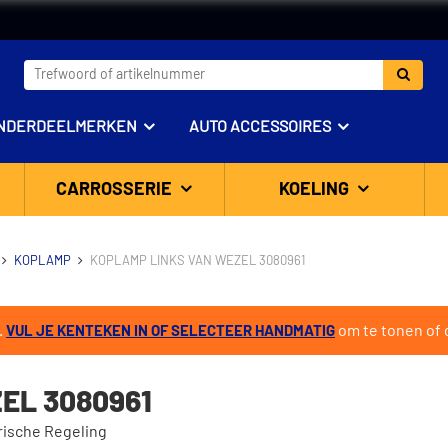
NDERDEELMERKEN
AUTO ACCESSOIRES
CARROSSERIE
KOELING
KOPLAMP
KOPLAMP LINKS VAN WEZEL 3080961
.
om te tonen of d
VUL JE KENTEKEN IN OF SELECTEER HANDMATIG
EL 3080961
ische Regeling