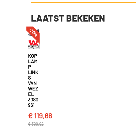
LAATST BEKEKEN
-70%
KOP
LAM
P
LINK
S
VAN
WEZ
EL
3080
961
€ 119,68
€ 398,92