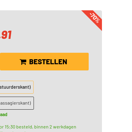
-70%
,91
BESTELLEN
estuurderskant)
passagierskant)
raad
r 15:30 besteld, binnen 2 werkdagen