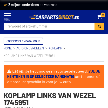
2 miljoen onderdelen
op voorraad
0
ONDERDELENCATALOGUS
HOME
AUTO ONDERDELEN
KOPLAMP
KOPLAMP LINKS VAN WEZEL 1745951
Let op!
Je hebt nog geen auto geselecteerd.
VUL JE
om te tonen of
KENTEKEN IN OF SELECTEER HANDMATIG
dit product geschikt is voor jouw auto.
KOPLAMP LINKS VAN WEZEL
1745951