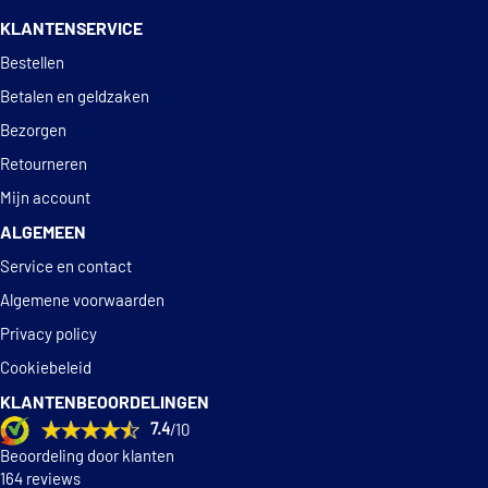
KLANTENSERVICE
€ 83,53
Thermotec D8B003TT
Deskundig
advies
Bestellen
Topran 501 972
Betalen en geldzaken
Bezorgen
Vemo V20-01-0005
Retourneren
Mijn account
ALGEMEEN
Service en contact
Algemene voorwaarden
Privacy policy
Cookiebeleid
KLANTENBEOORDELINGEN
7.4
/10
Beoordeling door klanten
164 reviews