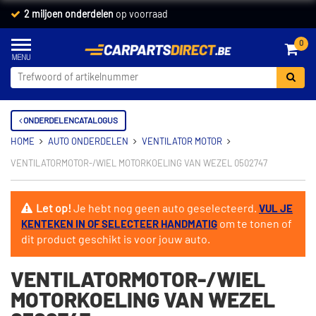
2 miljoen onderdelen
op voorraad
0
ONDERDELENCATALOGUS
HOME
AUTO ONDERDELEN
VENTILATOR MOTOR
VENTILATORMOTOR-/WIEL MOTORKOELING VAN WEZEL 0502747
Let op!
Je hebt nog geen auto geselecteerd.
VUL JE
om te tonen of
KENTEKEN IN OF SELECTEER HANDMATIG
dit product geschikt is voor jouw auto.
VENTILATORMOTOR-/WIEL
MOTORKOELING VAN WEZEL