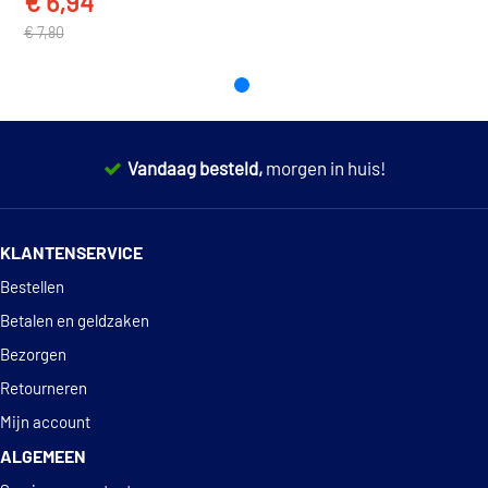
€ 6,94
Vaico V10-6950
€ 7,80
Vandaag besteld,
morgen in huis!
14 dagen
100% retourgarantie
KLANTENSERVICE
Deskundig
advies
Bestellen
Betalen en geldzaken
Bezorgen
Retourneren
Mijn account
ALGEMEEN