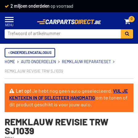
2 miljoen onderdelen
op voorraad
0
ONDERDELENCATALOGUS
HOME
AUTO ONDERDELEN
REMKLAUW REPARATIESET
REMKLAUW REVISIE TRW SJ1039
Let op!
Je hebt nog geen auto geselecteerd.
VUL JE
om te tonen of
KENTEKEN IN OF SELECTEER HANDMATIG
dit product geschikt is voor jouw auto.
REMKLAUW REVISIE TRW
SJ1039