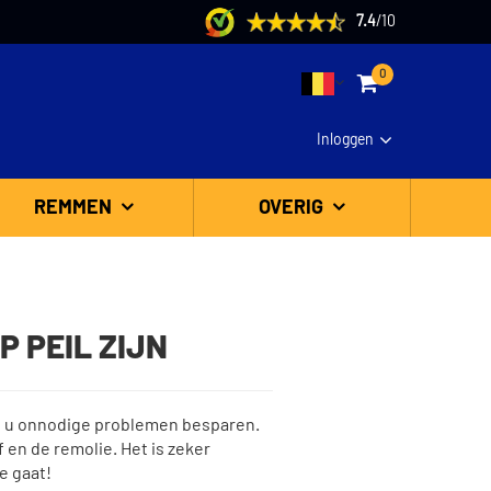
7.4
/
10
0
Inloggen
REMMEN
OVERIG
 PEIL ZIJN
kan u onnodige problemen besparen.
 en de remolie. Het is zeker
e gaat!