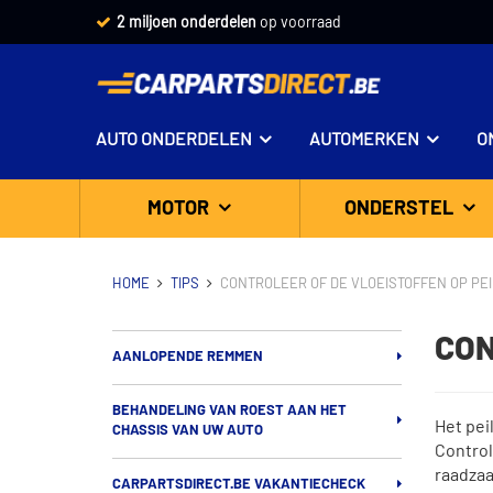
2 miljoen onderdelen
op voorraad
AUTO ONDERDELEN
AUTOMERKEN
O
MOTOR
ONDERSTEL
HOME
TIPS
CONTROLEER OF DE VLOEISTOFFEN OP PEI
CON
AANLOPENDE REMMEN
BEHANDELING VAN ROEST AAN HET
Het pei
CHASSIS VAN UW AUTO
Control
raadzaa
CARPARTSDIRECT.BE VAKANTIECHECK