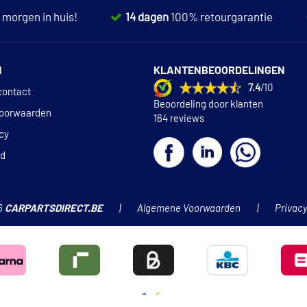
,
morgen in huis!
14 dagen
100% retourgarantie
N
KLANTENBEOORDELINGEN
7.4
/10
contact
Beoordeling door klanten
oorwaarden
164 reviews
icy
id
6
CARPARTSDIRECT.BE
Algemene Voorwaarden
Privacy