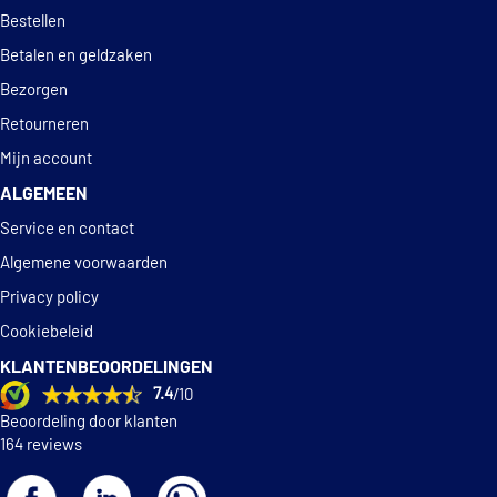
Deskundig
advies
Bestellen
€ 59,28
Lesjöfors 4285720
Betalen en geldzaken
€ 66,99
Lesjöfors 4295083
Bezorgen
Retourneren
Mapco 72811
Mijn account
ALGEMEEN
Maxgear 60-0339
Service en contact
€ 30,86
Maxgear 60-0339D
Algemene voorwaarden
Privacy policy
NK 544765
Cookiebeleid
KLANTENBEOORDELINGEN
Optimal AF-4914
7.4
/10
Beoordeling door klanten
Optimal OP-CSP01007
164 reviews
€ 49,13
Sachs 994 358