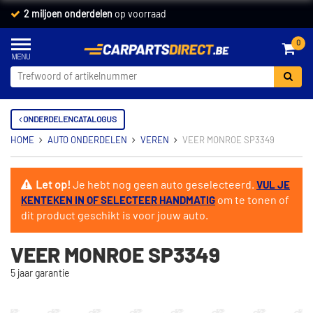
2 miljoen onderdelen
op voorraad
0
ONDERDELENCATALOGUS
HOME
AUTO ONDERDELEN
VEREN
VEER MONROE SP3349
Let op!
Je hebt nog geen auto geselecteerd.
VUL JE
om te tonen of
KENTEKEN IN OF SELECTEER HANDMATIG
dit product geschikt is voor jouw auto.
VEER MONROE SP3349
5 jaar garantie