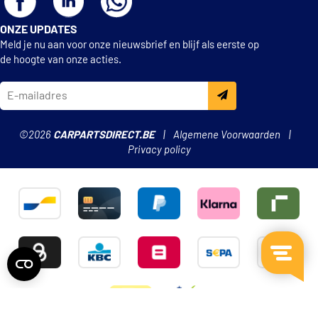
ONZE UPDATES
Spidan 56677
Meld je nu aan voor onze nieuwsbrief en blijf als eerste op
de hoogte van onze acties.
Suplex 39240
Suplex 39373
©2026
CARPARTSDIRECT.BE
Algemene Voorwaarden
€ 68,70
TRW JCS1387
Privacy policy
Triscan 8750 29331