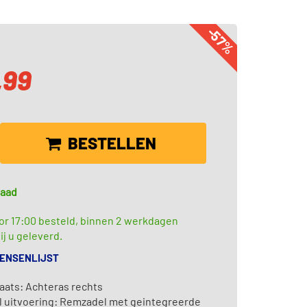
-57%
,99
BESTELLEN
raad
or 17:00 besteld, binnen 2 werkdagen
ij u geleverd.
WENSENLIJST
aats: Achteras rechts
 uitvoering: Remzadel met geintegreerde