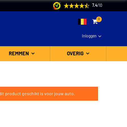
7.4
/
10
0
Inloggen
REMMEN
OVERIG
it product geschikt is voor jouw auto.