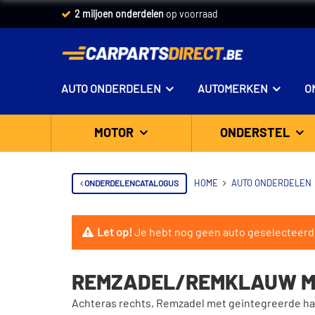
2 miljoen onderdelen
op voorraad
AUTO ONDERDELEN
AUTOMERKEN
O
MOTOR
ONDERSTEL
ONDERDELENCATALOGUS
HOME
AUTO ONDERDELEN
Let op!
Je hebt nog geen auto geselecteerd
REMZADEL/REMKLAUW M
Achteras rechts, Remzadel met geintegreerde h