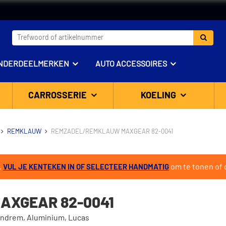
NDERDEELMERKEN
AUTO ACCESSOIRES
CARROSSERIE
KOELING
REMKLAUW
REMZADEL/REMKLAUW MAXGEAR 82-0041
.
om te tonen of d
VUL JE KENTEKEN IN OF SELECTEER HANDMATIG
AXGEAR 82-0041
andrem, Aluminium, Lucas