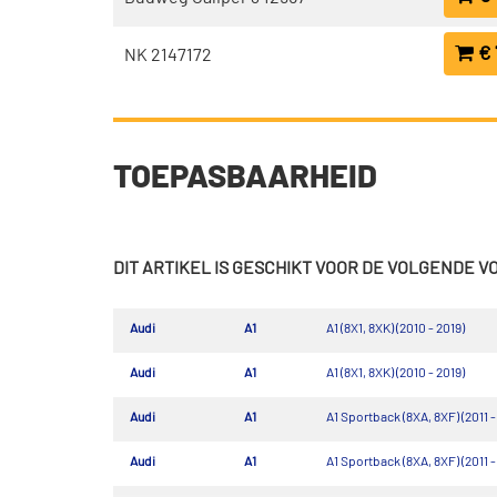
€ 
NK 2147172
TOEPASBAARHEID
DIT ARTIKEL IS GESCHIKT VOOR DE VOLGENDE 
Audi
A1
A1 (8X1, 8XK) (2010 - 2019)
Audi
A1
A1 (8X1, 8XK) (2010 - 2019)
Audi
A1
A1 Sportback (8XA, 8XF) (2011 -
Audi
A1
A1 Sportback (8XA, 8XF) (2011 -