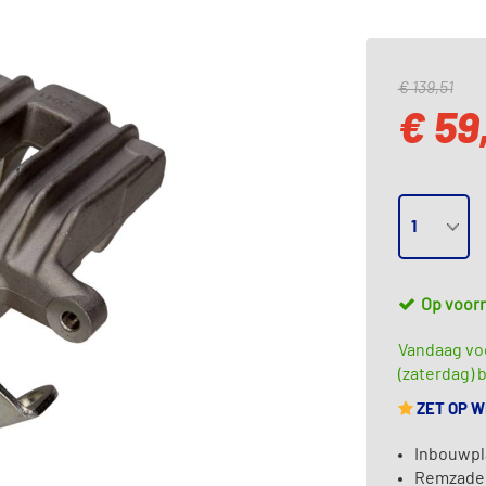
€ 139,51
€ 59
Op voor
Vandaag vo
(zaterdag) b
ZET OP 
Inbouwpl
Remzadel