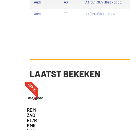
Audi
A3
A3 (8L1) SUV (1996 - 2006)
Audi
TT
TT (8N3) (1998 - 2007)
LAATST BEKEKEN
-57%
REM
ZAD
EL/R
EMK