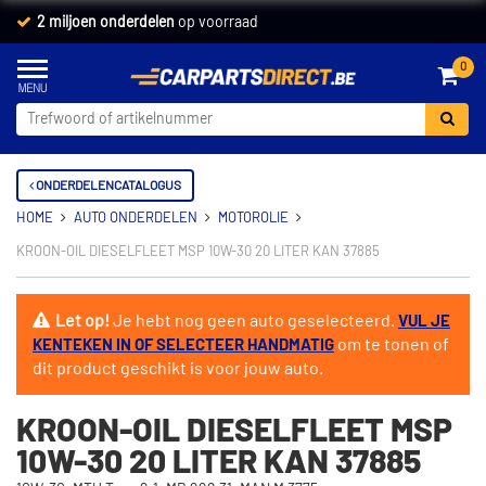
2 miljoen onderdelen
op voorraad
0
ONDERDELENCATALOGUS
HOME
AUTO ONDERDELEN
MOTOROLIE
KROON-OIL DIESELFLEET MSP 10W-30 20 LITER KAN 37885
Let op!
Je hebt nog geen auto geselecteerd.
VUL JE
om te tonen of
KENTEKEN IN OF SELECTEER HANDMATIG
dit product geschikt is voor jouw auto.
KROON-OIL DIESELFLEET MSP
10W-30 20 LITER KAN 37885