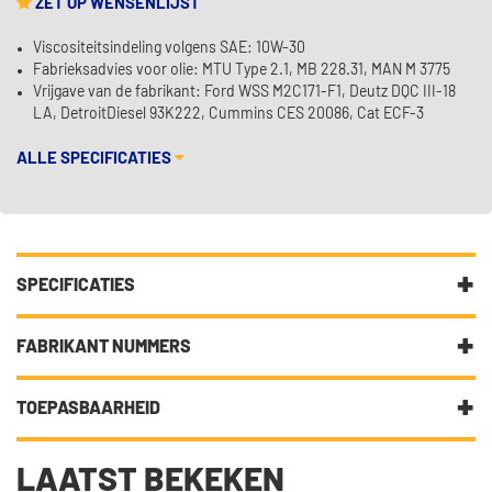
ZET OP WENSENLIJST
Viscositeitsindeling volgens SAE: 10W-30
Fabrieksadvies voor olie: MTU Type 2.1, MB 228.31, MAN M 3775
Vrijgave van de fabrikant: Ford WSS M2C171-F1, Deutz DQC III-18
LA, DetroitDiesel 93K222, Cummins CES 20086, Cat ECF-3
ALLE SPECIFICATIES
SPECIFICATIES
Fabrikantcode
37885
FABRIKANT NUMMERS
Merk
Kroon Oil
10W-30
TOEPASBAARHEID
Categorie
Motorolie laat uw auto gesmeerd
ACEA E9
lopen
DIT ARTIKEL IS GESCHIKT VOOR DE VOLGENDE
LAATST BEKEKEN
VOERTUIGEN
API CK-4