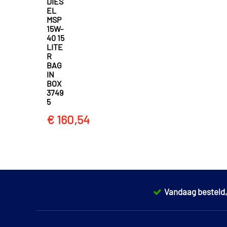
DIES
EL
MSP
15W-
40 15
LITE
R
BAG
IN
BOX
3749
5
€ 160,54
Vandaag besteld