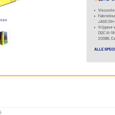
Viscosite
Fabrieksa
oten
JASO DH-
Vrijgave 
DQC III-1
20086, C
ALLE SPECI
5