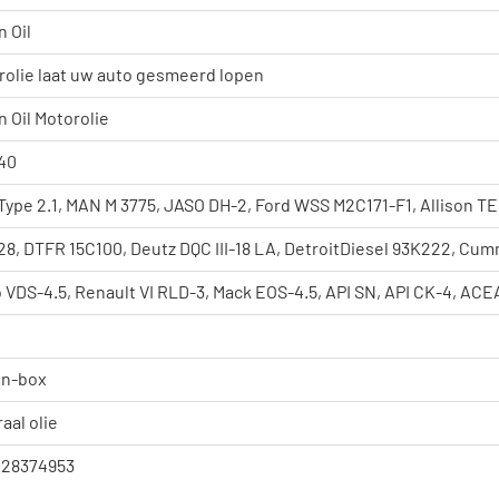
 Oil
rolie laat uw auto gesmeerd lopen
 Oil Motorolie
40
Type 2.1, MAN M 3775, JASO DH-2, Ford WSS M2C171-F1, Allison T
28, DTFR 15C100, Deutz DQC III-18 LA, DetroitDiesel 93K222, Cu
 VDS-4.5, Renault VI RLD-3, Mack EOS-4.5, API SN, API CK-4, AC
in-box
aal olie
128374953