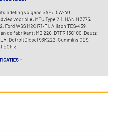
itsindeling volgens SAE: 15W-40
dvies voor olie: MTU Type 2.1, MAN M 3775,
2, Ford WSS M2C171-F1, Allison TES-439
van de fabrikant: MB 228, DTFR 15C100, Deutz
8 LA, DetroitDiesel 93K222, Cummins CES
at ECF-3
FICATIES