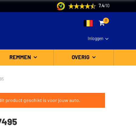
7.4
/
10
0
Inloggen
REMMEN
OVERIG
495
it product geschikt is voor jouw auto.
7495