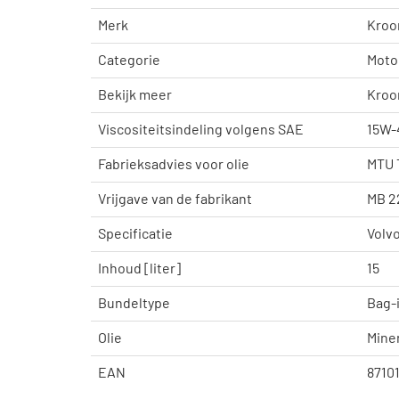
Merk
Kroon
Categorie
Moto
Bekijk meer
Kroon
Viscositeitsindeling volgens SAE
15W-
Fabrieksadvies voor olie
MTU 
Vrijgave van de fabrikant
MB 2
Specificatie
Volvo
Inhoud [liter]
15
Bundeltype
Bag-
Olie
Miner
EAN
8710