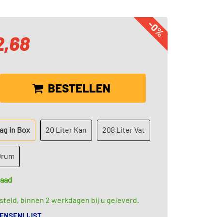
-0%
2,68
BESTELLEN
Bag in Box
20 Liter Kan
208 Liter Vat
 Drum
raad
teld, binnen 2 werkdagen bij u geleverd.
WENSENLIJST