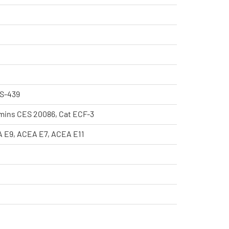
ES-439
mmins CES 20086, Cat ECF-3
EA E9, ACEA E7, ACEA E11