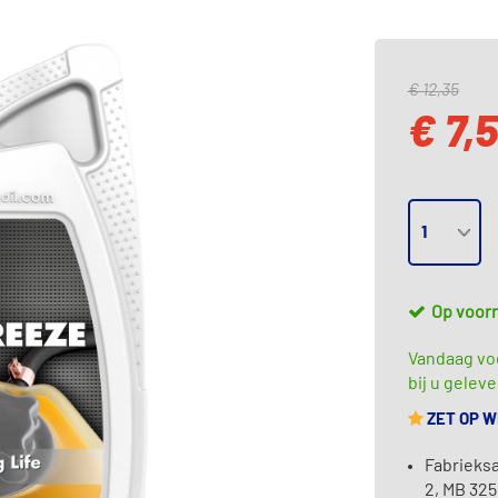
€ 12,35
€ 7,
Op voor
Vandaag vo
bij u geleve
ZET OP 
Fabrieksa
2, MB 325