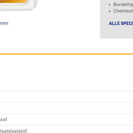
Bundelty
Chemische
oten
ALLE SPECI
stof
Koelvloeistof