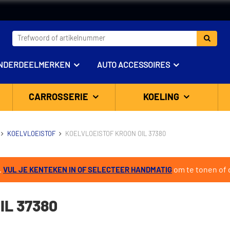
NDERDEELMERKEN
AUTO ACCESSOIRES
CARROSSERIE
KOELING
KOELVLOEISTOF
KOELVLOEISTOF KROON OIL 37380
.
om te tonen of d
VUL JE KENTEKEN IN OF SELECTEER HANDMATIG
IL 37380