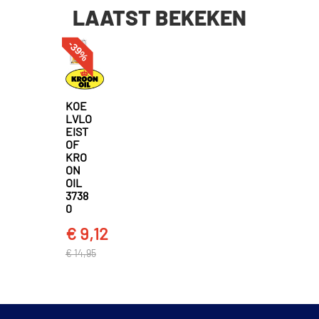
LAATST BEKEKEN
-39%
KOE
LVLO
EIST
OF
KRO
ON
OIL
3738
0
€ 9,12
€ 14,95