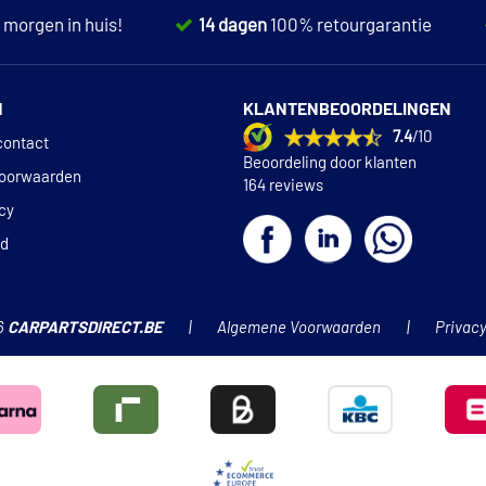
,
morgen in huis!
14 dagen
100% retourgarantie
N
KLANTENBEOORDELINGEN
7.4
/10
contact
Beoordeling door klanten
oorwaarden
164 reviews
icy
id
6
CARPARTSDIRECT.BE
Algemene Voorwaarden
Privacy