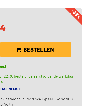
-39%
54
BESTELLEN
raad
or 22:30 besteld, de eerstvolgende werkdag
rd.
WENSENLIJST
dvies voor olie: MAN 324 Typ SNF, Volvo VCS-
.3, Voith