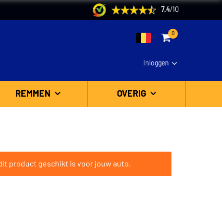
7.4
/
10
0
Inloggen
REMMEN
OVERIG
it product geschikt is voor jouw auto.