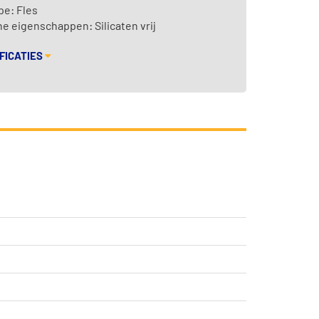
pe: Fles
 eigenschappen: Silicaten vrij
FICATIES