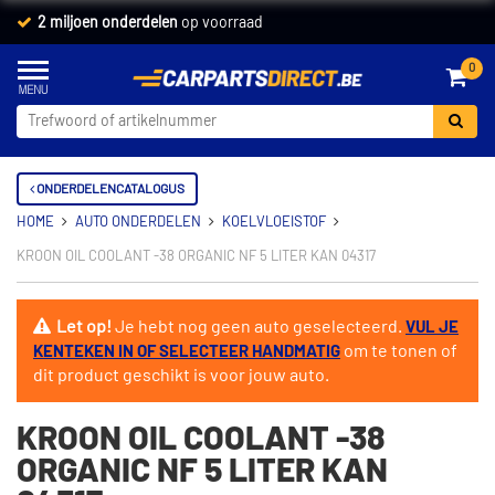
2 miljoen onderdelen
op voorraad
0
ONDERDELENCATALOGUS
HOME
AUTO ONDERDELEN
KOELVLOEISTOF
KROON OIL COOLANT -38 ORGANIC NF 5 LITER KAN 04317
Let op!
Je hebt nog geen auto geselecteerd.
VUL JE
om te tonen of
KENTEKEN IN OF SELECTEER HANDMATIG
dit product geschikt is voor jouw auto.
KROON OIL COOLANT -38
ORGANIC NF 5 LITER KAN