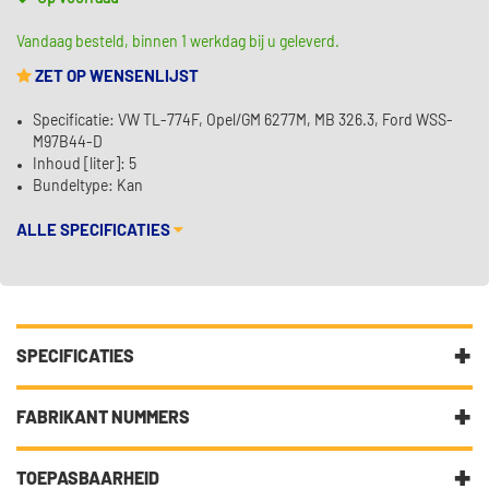
Vandaag besteld, binnen 1 werkdag bij u geleverd.
ZET OP WENSENLIJST
Specificatie: VW TL-774F, Opel/GM 6277M, MB 326.3, Ford WSS-
M97B44-D
Inhoud [liter]: 5
Bundeltype: Kan
ALLE SPECIFICATIES
SPECIFICATIES
Fabrikantcode
04317
FABRIKANT NUMMERS
Merk
Kroon Oil
FORD WSS-M97B44-D
TOEPASBAARHEID