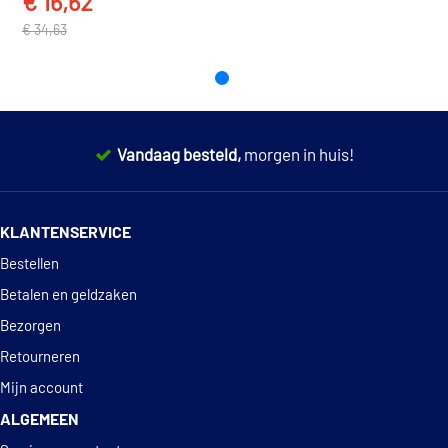
€ 16,62
TOON MEER
€ 34,63
Vandaag besteld,
morgen in huis!
14 dagen
100% retourgarantie
KLANTENSERVICE
Deskundig
advies
Bestellen
Betalen en geldzaken
Bezorgen
Retourneren
Mijn account
ALGEMEEN