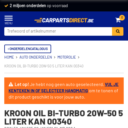
2 miljoen onderdelen
op voorraad
0
ONDERDELENCATALOGUS
HOME
AUTO ONDERDELEN
MOTOROLIE
KROON OIL BI-TURBO 20W-50 5 LITER KAN 00340
Let op!
Je hebt nog geen auto geselecteerd.
VUL JE
om te tonen of
KENTEKEN IN OF SELECTEER HANDMATIG
dit product geschikt is voor jouw auto.
KROON OIL BI-TURBO 20W-50 5
LITER KAN 00340