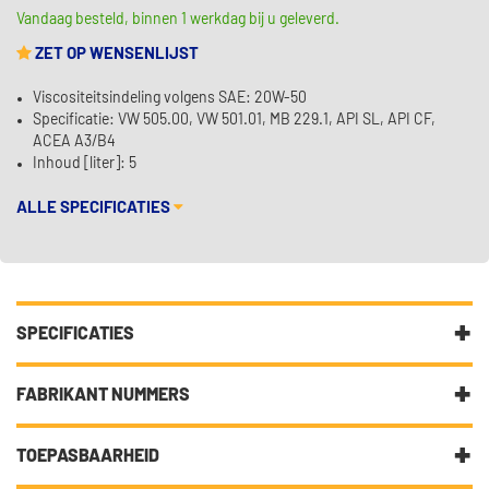
Vandaag besteld, binnen 1 werkdag bij u geleverd.
ZET OP WENSENLIJST
Viscositeitsindeling volgens SAE: 20W-50
Specificatie: VW 505.00, VW 501.01, MB 229.1, API SL, API CF,
ACEA A3/B4
Inhoud [liter]: 5
ALLE SPECIFICATIES
SPECIFICATIES
Fabrikantcode
00340
FABRIKANT NUMMERS
Merk
Kroon Oil
20W-50
TOEPASBAARHEID
Categorie
Motorolie laat uw auto gesmeerd