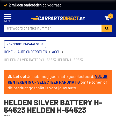
2 miljoen onderdelen
op voorraad
0
ONDERDELENCATALOGUS
HOME
AUTO ONDERDELEN
ACCU
HELDEN SILVER BATTERY H-54523 HELDEN H-54523
Let op!
Je hebt nog geen auto geselecteerd.
VUL JE
om te tonen of
KENTEKEN IN OF SELECTEER HANDMATIG
dit product geschikt is voor jouw auto.
HELDEN SILVER BATTERY H-
54523 HELDEN H-54523