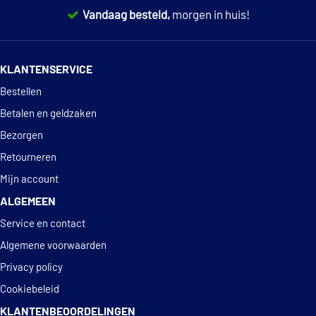
3361077E21
Vandaag besteld,
morgen in huis!
Chevrolet
Chevrolet
3361077E20
14 dagen
100% retourgarantie
KLANTENSERVICE
TOON
MEER
Deskundig
advies
Bestellen
Betalen en geldzaken
Bezorgen
Retourneren
Mijn account
ALGEMEEN
Service en contact
Algemene voorwaarden
Privacy policy
Cookiebeleid
KLANTENBEOORDELINGEN