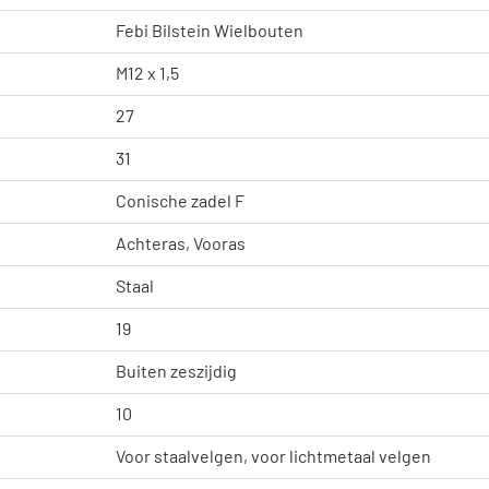
Febi Bilstein Wielbouten
M12 x 1,5
27
31
Conische zadel F
Achteras, Vooras
Staal
19
Buiten zeszijdig
10
Voor staalvelgen, voor lichtmetaal velgen