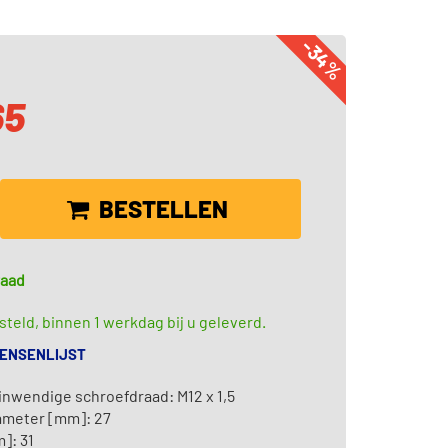
-34%
65
BESTELLEN
raad
teld, binnen 1 werkdag bij u geleverd.
WENSENLIJST
inwendige schroefdraad: M12 x 1,5
ameter [mm]: 27
]: 31