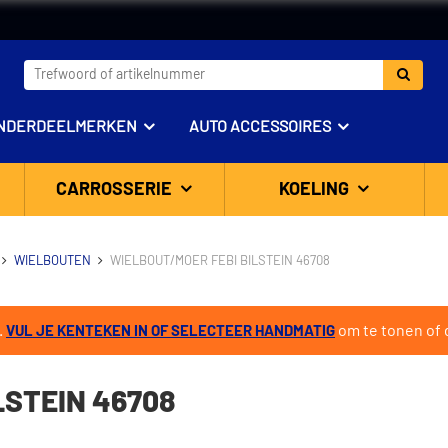
NDERDEELMERKEN
AUTO ACCESSOIRES
CARROSSERIE
KOELING
WIELBOUTEN
WIELBOUT/MOER FEBI BILSTEIN 46708
.
om te tonen of d
VUL JE KENTEKEN IN OF SELECTEER HANDMATIG
LSTEIN 46708