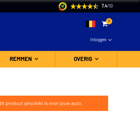
7.4
/
10
0
Inloggen
REMMEN
OVERIG
it product geschikt is voor jouw auto.