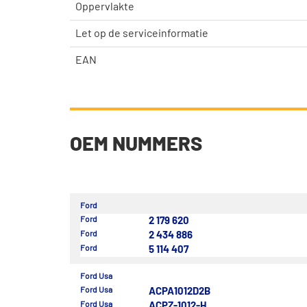
Oppervlakte
Let op de serviceinformatie
EAN
OEM NUMMERS
Ford
Ford
2 179 620
Ford
2 434 886
Ford
5 114 407
Ford Usa
Ford Usa
ACPA1012D2B
Ford Usa
ACPZ-1012-H