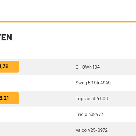
TEN
1,36
QH QWN104
Swag 50 94 4949
3,21
Topran 304 606
Triclo 338477
Vaico V25-0972