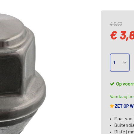
€ 5,53
€ 3,
Op voor
Vandaag bes
ZET OP 
Maat van 
Buitendi
Dikte [mm