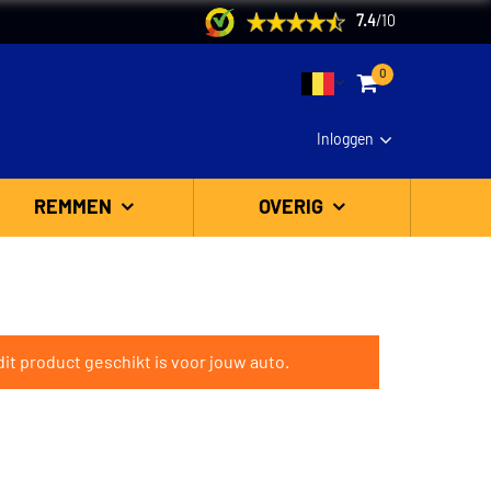
7.4
/
10
0
Inloggen
REMMEN
OVERIG
it product geschikt is voor jouw auto.