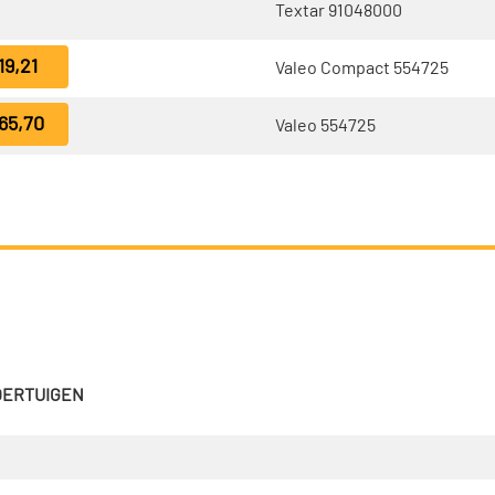
Textar 91048000
19,21
Valeo Compact 554725
65,70
Valeo 554725
VOERTUIGEN