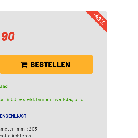
-49%
,90
BESTELLEN
raad
r 18:00 besteld, binnen 1 werkdag bij u
WENSENLIJST
ameter [mm]: 203
aats: Achteras