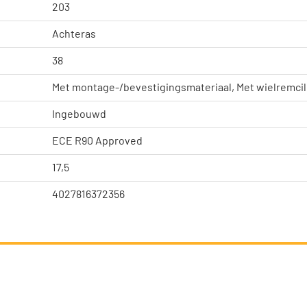
203
Achteras
38
Met montage-/bevestigingsmateriaal, Met wielremcil
Ingebouwd
ECE R90 Approved
17,5
4027816372356