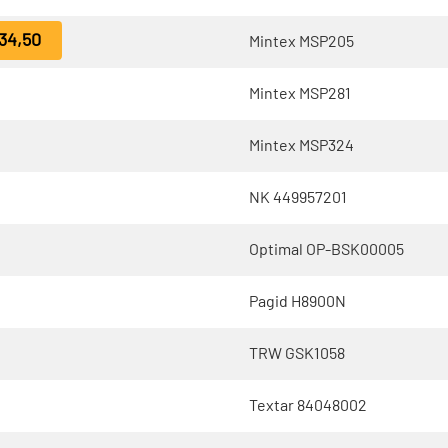
34,50
Mintex MSP205
Mintex MSP281
Mintex MSP324
NK 449957201
Optimal OP-BSK00005
Pagid H8900N
TRW GSK1058
Textar 84048002