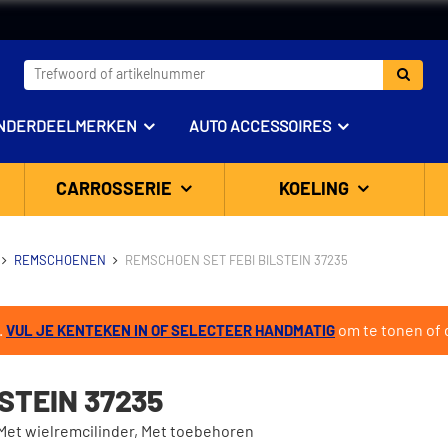
NDERDEELMERKEN
AUTO ACCESSOIRES
CARROSSERIE
KOELING
REMSCHOENEN
REMSCHOEN SET FEBI BILSTEIN 37235
.
om te tonen of d
VUL JE KENTEKEN IN OF SELECTEER HANDMATIG
STEIN 37235
Met wielremcilinder, Met toebehoren