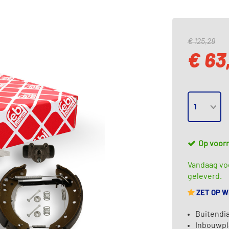
€ 125,28
€ 63
Op voor
Vandaag voo
geleverd.
ZET OP 
Buitendi
Inbouwpl