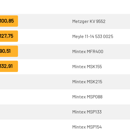
100,85
Metzger KV 9552
127,75
Meyle 11-14 533 0025
90,51
Mintex MFR400
132,91
Mintex MSK155
Mintex MSK215
Mintex MSP088
Mintex MSP133
Mintex MSP154