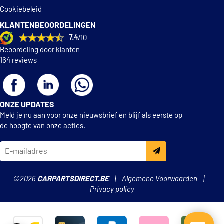
Mintex MFR428
Cookiebeleid
KLANTENBEOORDELINGEN
NK 2715553
7.4
/10
Beoordeling door klanten
National NS4169
164 reviews
Pagid H8895N
ONZE UPDATES
QH BS895
Meld je nu aan voor onze nieuwsbrief en blijf als eerste op
de hoogte van onze acties.
€ 26,81
Swag 20 93 1045
€ 39,13
TRW GS8594
©2026
CARPARTSDIRECT.BE
Algemene Voorwaarden
€ 13,10
TRW SFK222
Privacy policy
€ 31,92
Textar 91045500