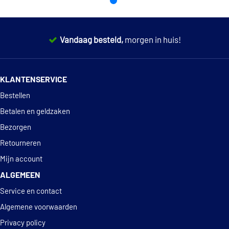
€ 16,81
LPR 04685
Vandaag besteld,
morgen in huis!
Mapco 8866
14 dagen
100% retourgarantie
€ 15,43
Maxgear 19-0320
KLANTENSERVICE
Deskundig
advies
Bestellen
Metelli 53-0016K
Betalen en geldzaken
Metelli K373
Bezorgen
Retourneren
Metzger KR 626
Mijn account
ALGEMEEN
Metzger MG 626
Service en contact
€ 23,23
Meyle 314 042 0005
Algemene voorwaarden
Privacy policy