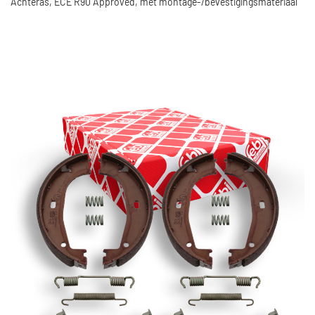
Achteras, ECE R90 Approved, met montage-/bevestigingsmateriaal