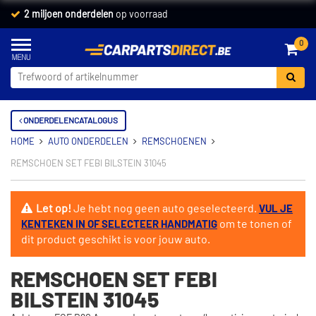
2 miljoen onderdelen
op voorraad
0
ONDERDELENCATALOGUS
HOME
AUTO ONDERDELEN
REMSCHOENEN
REMSCHOEN SET FEBI BILSTEIN 31045
Let op!
Je hebt nog geen auto geselecteerd.
VUL JE
om te tonen of
KENTEKEN IN OF SELECTEER HANDMATIG
dit product geschikt is voor jouw auto.
REMSCHOEN SET FEBI
BILSTEIN 31045