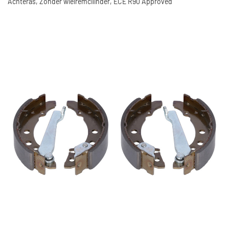
Achteras, Zonder wielremcilinder, ECE R90 Approved