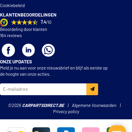
€ 13,84
LPR 00140
Seat
867 609 526
Cookiebeleid
Seat
867 609 527
Seat
867 609 528
KLANTENBEOORDELINGEN
LPR 07940
Seat
867 698 520 X
7.4
/10
Seat
867 698 525
Beoordeling door klanten
Lemförder 10110 01
Seat
867 698 525 S1
164 reviews
Seat
867 698 525 V
Seat
867 698 525 X
Magneti Marelli
360219196276
ONZE UPDATES
Meld je nu aan voor onze nieuwsbrief en blijf als eerste op
Magneti Marelli
de hoogte van onze acties.
360219196625
Magneti Marelli
360219198363
©2026
CARPARTSDIRECT.BE
Algemene Voorwaarden
Privacy policy
Magneti Marelli
363601901200