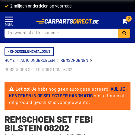
2 miljoen onderdelen
op voorraad
0
ONDERDELENCATALOGUS
HOME
AUTO ONDERDELEN
REMSCHOENEN
REMSCHOEN SET FEBI BILSTEIN 08202
Let op!
Je hebt nog geen auto geselecteerd.
VUL JE
om te tonen of
KENTEKEN IN OF SELECTEER HANDMATIG
dit product geschikt is voor jouw auto.
REMSCHOEN SET FEBI
BILSTEIN 08202