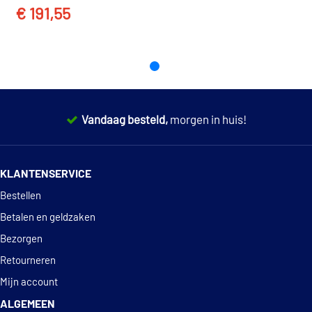
€ 191,55
TOON MEER
Vandaag besteld,
morgen in huis!
14 dagen
100% retourgarantie
KLANTENSERVICE
Deskundig
advies
Bestellen
Betalen en geldzaken
Bezorgen
Retourneren
Mijn account
ALGEMEEN