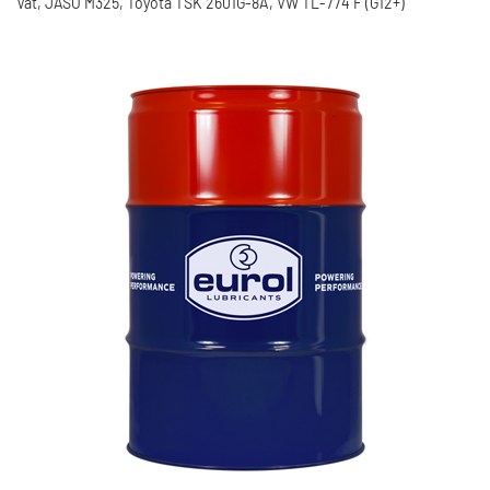
Vat, JASO M325, Toyota TSK 2601G-8A, VW TL-774 F (G12+)