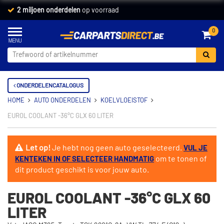
2 miljoen onderdelen
op voorraad
0
ONDERDELENCATALOGUS
HOME
AUTO ONDERDELEN
KOELVLOEISTOF
EUROL COOLANT -36°C GLX 60 LITER
Let op!
Je hebt nog geen auto geselecteerd.
VUL JE
om te tonen of
KENTEKEN IN OF SELECTEER HANDMATIG
dit product geschikt is voor jouw auto.
EUROL COOLANT -36°C GLX 60
LITER