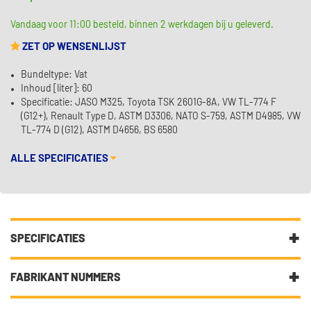
Vandaag voor 11:00 besteld, binnen 2 werkdagen bij u geleverd.
ZET OP WENSENLIJST
Bundeltype: Vat
Inhoud [liter]: 60
Specificatie: JASO M325, Toyota TSK 2601G-8A, VW TL-774 F
(G12+), Renault Type D, ASTM D3306, NATO S-759, ASTM D4985, VW
TL-774 D (G12), ASTM D4656, BS 6580
ALLE SPECIFICATIES
SPECIFICATIES
Fabrikantcode
E504144-60L
FABRIKANT NUMMERS
Categorie
Koelvloeistof