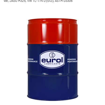
Vat, JASO M325, VW TL-774 D (G12), ASTM D3306