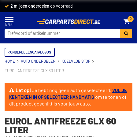
2 miljoen onderdelen
op voorraad
0
ONDERDELENCATALOGUS
HOME
AUTO ONDERDELEN
KOELVLOEISTOF
EUROL ANTIFREEZE GLX 60 LITER
Let op!
Je hebt nog geen auto geselecteerd.
VUL JE
om te tonen of
KENTEKEN IN OF SELECTEER HANDMATIG
dit product geschikt is voor jouw auto.
EUROL ANTIFREEZE GLX 60
LITER