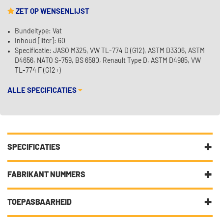
ZET OP WENSENLIJST
Bundeltype: Vat
Inhoud [liter]: 60
Specificatie: JASO M325, VW TL-774 D (G12), ASTM D3306, ASTM
D4656, NATO S-759, BS 6580, Renault Type D, ASTM D4985, VW
TL-774 F (G12+)
ALLE SPECIFICATIES
SPECIFICATIES
Fabrikantcode
E503152-60L
FABRIKANT NUMMERS
Categorie
Koelvloeistof
ASTM D3306
TOEPASBAARHEID
Bundeltype
Vat
ASTM D4656