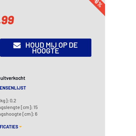
-6%
,99
HOUD MIJ OP DE
HOOGTE
k uitverkocht
WENSENLIJST
kg]: 0,2
gslengte [cm]: 15
ngshoogte [cm]: 6
FICATIES