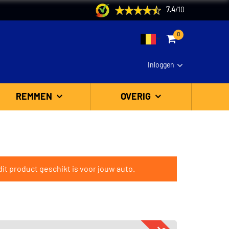
7.4
/
10
0
Inloggen
REMMEN
OVERIG
it product geschikt is voor jouw auto.