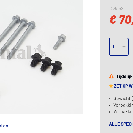
€ 75,52
€ 70
Tijdelij
ZET OP 
Gewicht [
Verpakkin
Verpakki
ALLE SPECI
oten