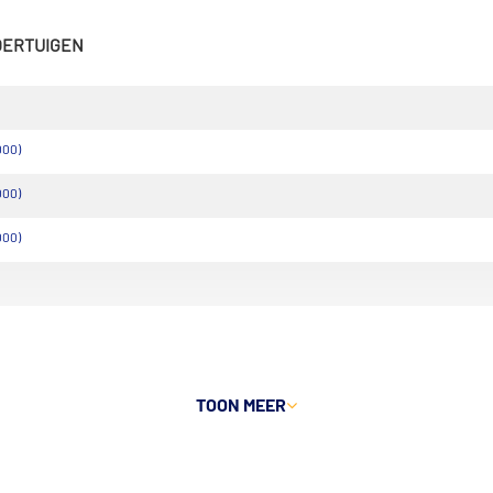
VOERTUIGEN
000)
000)
000)
TOON MEER