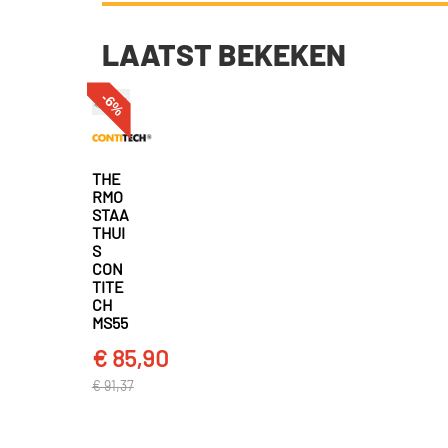
LAATST BEKEKEN
-6%
THE
RMO
STAA
THUI
S
CON
TITE
CH
MS55
€ 85,90
€ 91,37