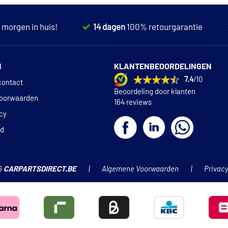
,
morgen in huis!
14 dagen
100% retourgarantie
N
KLANTENBEOORDELINGEN
7.4
/10
contact
Beoordeling door klanten
oorwaarden
164 reviews
icy
id
6
CARPARTSDIRECT.BE
Algemene Voorwaarden
Privacy