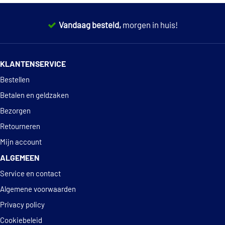
Vauxhall
93185845
€ 39,93
Saleri PA707P
Vauxhall
95516735
Vauxhall
95518060
Vandaag besteld,
morgen in huis!
Valeo 506308
Vauxhall
95522524
Vauxhall
R1160030
14 dagen
100% retourgarantie
Saab
KLANTENSERVICE
Saab
93185845
Deskundig
advies
Bestellen
Betalen en geldzaken
Bezorgen
Retourneren
Mijn account
ALGEMEEN
Service en contact
Algemene voorwaarden
Privacy policy
Cookiebeleid