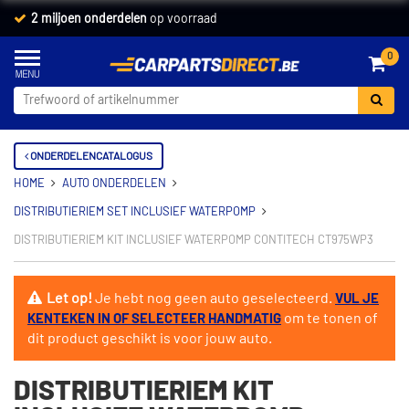
2 miljoen onderdelen
op voorraad
0
ONDERDELENCATALOGUS
HOME
AUTO ONDERDELEN
DISTRIBUTIERIEM SET INCLUSIEF WATERPOMP
DISTRIBUTIERIEM KIT INCLUSIEF WATERPOMP CONTITECH CT975WP3
Let op!
Je hebt nog geen auto geselecteerd.
VUL JE
om te tonen of
KENTEKEN IN OF SELECTEER HANDMATIG
dit product geschikt is voor jouw auto.
DISTRIBUTIERIEM KIT