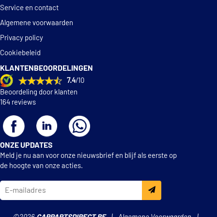
Ford
1348648
Service en contact
Ford
1351130
Algemene voorwaarden
Ford
1359942
Ford
1366614
Privacy policy
Ford
1420149
Cookiebeleid
Ford
1430428
Ford
1489119
KLANTENBEOORDELINGEN
Ford
1753580
7.4
/10
Ford
1753581
Beoordeling door klanten
Ford
1855730
164 reviews
Ford
1855737
Ford
2008679
Ford
2008680
Ford
2S6Q-8B596-AB
ONZE UPDATES
Ford
2S6Q6K288AA
Ford
Meld je nu aan voor onze nieuwsbrief en blijf als eerste op
2S6Q6K288AB
Ford
de hoogte van onze acties.
2S6Q6K288AC
Ford
2S6Q8591AA
Ford
2S6Q8591AB
Ford
2S6Q8591AC
Ford
2S6Q8591BA
Ford