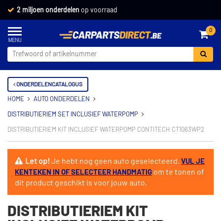
2 miljoen onderdelen
op voorraad
0
ONDERDELENCATALOGUS
HOME
AUTO ONDERDELEN
DISTRIBUTIERIEM SET INCLUSIEF WATERPOMP
DISTRIBUTIERIEM KIT INCLUSIEF WATERPOMP CONTITECH CT1063WP2
Let op!
Je hebt nog geen auto geselecteerd.
VUL JE
om te tonen of
KENTEKEN IN OF SELECTEER HANDMATIG
dit product geschikt is voor jouw auto.
DISTRIBUTIERIEM KIT