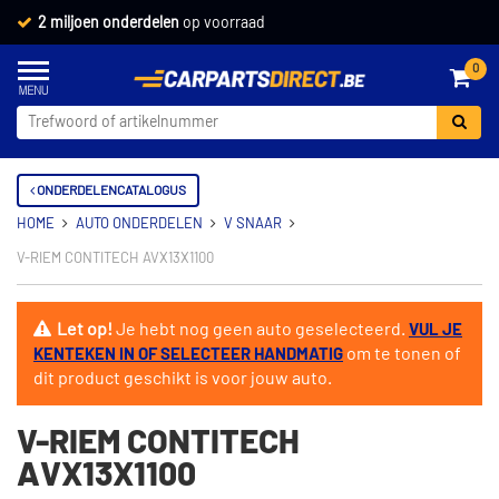
2 miljoen onderdelen
op voorraad
0
ONDERDELENCATALOGUS
HOME
AUTO ONDERDELEN
V SNAAR
V-RIEM CONTITECH AVX13X1100
Let op!
Je hebt nog geen auto geselecteerd.
VUL JE
om te tonen of
KENTEKEN IN OF SELECTEER HANDMATIG
dit product geschikt is voor jouw auto.
V-RIEM CONTITECH
AVX13X1100