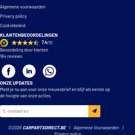
Ford Usa
Algemene voorwaarden
Ford Usa
1448817
Privacy policy
Ford Usa
3872248
Ford Usa
4565286
Cookiebeleid
Ford Usa
4982547
KLANTENBEOORDELINGEN
Ford Usa
6M348620AA
Ford Usa
XM348620BA
7.4
/10
Ford Usa
XM348620BB
Beoordeling door klanten
Ford Usa
XM348620HA
164 reviews
TOON
MEER
ONZE UPDATES
Meld je nu aan voor onze nieuwsbrief en blijf als eerste op
de hoogte van onze acties.
©2026
CARPARTSDIRECT.BE
Algemene Voorwaarden
Privacy policy