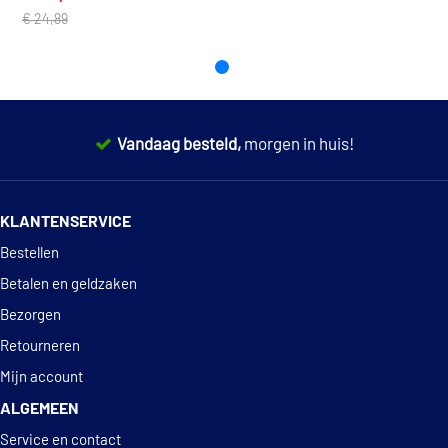
Nissan/Dats
11720-P8010
€ 24,89
un
Nissan/Dats
117209C605
un
Nissan/Dats
11750-V2000
un
Nissan/Dats
197811084
un
Vandaag besteld,
morgen in huis!
Man
Man
06580420225
14 dagen
100% retourgarantie
Man
06580430255
Man
KLANTENSERVICE
06580460225
Deskundig
advies
Man
06580472221
Bestellen
Man
06580472225
Man
Betalen en geldzaken
06580722252
Man
6580410225
Bezorgen
Man
6580412225
Retourneren
Man
6580430225
Man
6580432225
Mijn account
Man
6580460225
ALGEMEEN
Man
6580462225
Man
6580722251
Service en contact