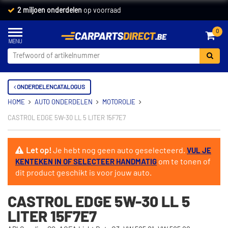
2 miljoen onderdelen
op voorraad
0
ONDERDELENCATALOGUS
HOME
AUTO ONDERDELEN
MOTOROLIE
CASTROL EDGE 5W-30 LL 5 LITER 15F7E7
Let op!
Je hebt nog geen auto geselecteerd.
VUL JE
om te tonen of
KENTEKEN IN OF SELECTEER HANDMATIG
dit product geschikt is voor jouw auto.
CASTROL EDGE 5W-30 LL 5
LITER 15F7E7