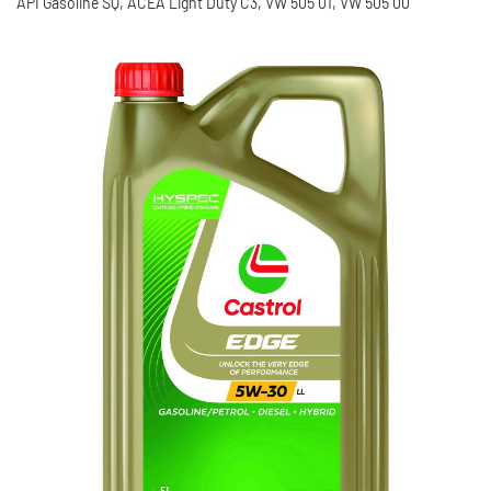
API Gasoline SQ, ACEA Light Duty C3, VW 505 01, VW 505 00