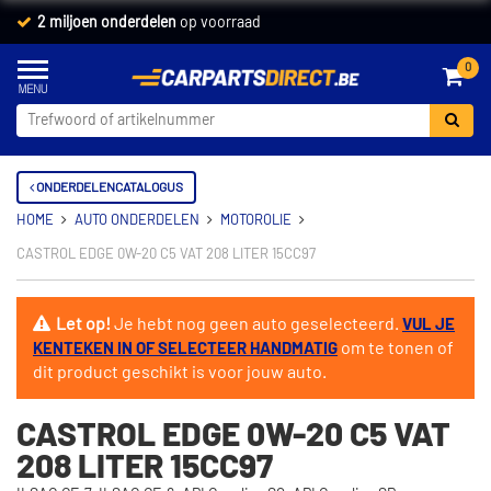
2 miljoen onderdelen
op voorraad
0
ONDERDELENCATALOGUS
HOME
AUTO ONDERDELEN
MOTOROLIE
CASTROL EDGE 0W-20 C5 VAT 208 LITER 15CC97
Let op!
Je hebt nog geen auto geselecteerd.
VUL JE
om te tonen of
KENTEKEN IN OF SELECTEER HANDMATIG
dit product geschikt is voor jouw auto.
CASTROL EDGE 0W-20 C5 VAT
208 LITER 15CC97