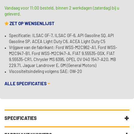
Vandaag voor 11:00 besteld, binnen 2 werkdagen (zaterdag) bij u
geleverd.
ZET OP WENSENLIJST
Specificatie: ILSAC GF-7, ILSAC GF-6, API Gasoline SQ, API
Gasoline SP, ACEA Light Duty C6, ACEA Light Duty C5
Vrijgave van de fabrikant: Ford WSS-M2C962-A1, Ford WSS-
M2C947-B1, Ford WSS-M2C947-A, FIAT 9.55535-GSX, FIAT
9.55535-CR1, Chrysler MS 6395, OPEL OV 040 1547-A20, MB
229.71, Jaguar Landrover E, GM (General Motors)
Viscositeitsindeling volgens SAE: 0W-20
ALLE SPECIFICATIES
SPECIFICATIES
Fabrikantcode
15CC97