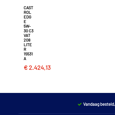
CAST
ROL
EDG
E
5W-
30 C3
VAT
208
LITE
R
15531
A
€ 2.424,13
Vandaag besteld