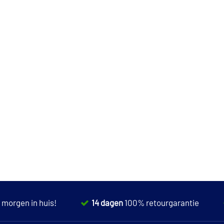
,
morgen in huis!
14 dagen
100% retourgarantie