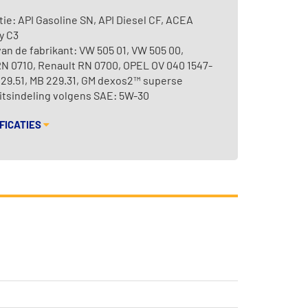
tie: API Gasoline SN, API Diesel CF, ACEA
y C3
van de fabrikant: VW 505 01, VW 505 00,
N 0710, Renault RN 0700, OPEL OV 040 1547-
29.51, MB 229.31, GM dexos2™ superse
itsindeling volgens SAE: 5W-30
FICATIES