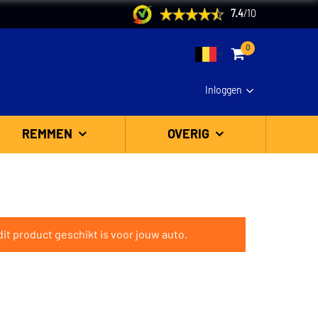
7.4
/
10
0
Inloggen
REMMEN
OVERIG
it product geschikt is voor jouw auto.