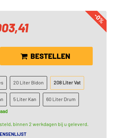
-0%
003,41
BESTELLEN
es
20 Liter Bidon
208 Liter Vat
an
5 Liter Kan
60 Liter Drum
raad
teld, binnen 2 werkdagen bij u geleverd.
WENSENLIJST