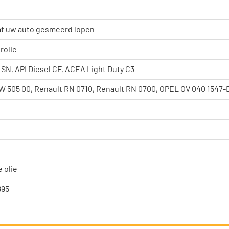
aat uw auto gesmeerd lopen
rolie
 SN, API Diesel CF, ACEA Light Duty C3
W 505 00, Renault RN 0710, Renault RN 0700, OPEL OV 040 1547-
 olie
895