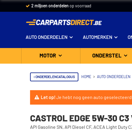
2 miljoen onderdelen
op voorraad
AUTO ONDERDELEN
AUTOMERKEN
O
MOTOR
ONDERSTEL
ONDERDELENCATALOGUS
HOME
AUTO ONDERDELEN
Let op!
Je hebt nog geen auto geselecteerd
CASTROL EDGE 5W-30 C3 V
API Gasoline SN, API Diesel CF, ACEA Light Duty C