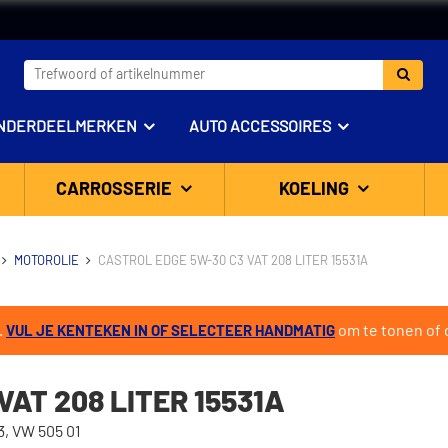
NDERDEELMERKEN
AUTO ACCESSOIRES
CARROSSERIE
KOELING
MOTOROLIE
CASTROL EDGE 5W-30 C3 VAT 208 LITER 15531A
.
om te tonen of d
VUL JE KENTEKEN IN OF SELECTEER HANDMATIG
AT 208 LITER 15531A
3, VW 505 01