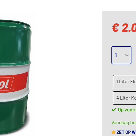
€ 2.
1 Liter Fl
4 Liter K
Op voor
Vandaag bes
ZET OP 