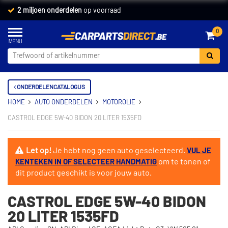
2 miljoen onderdelen
op voorraad
0
ONDERDELENCATALOGUS
HOME
AUTO ONDERDELEN
MOTOROLIE
CASTROL EDGE 5W-40 BIDON 20 LITER 1535FD
Let op!
Je hebt nog geen auto geselecteerd.
VUL JE
om te tonen of
KENTEKEN IN OF SELECTEER HANDMATIG
dit product geschikt is voor jouw auto.
CASTROL EDGE 5W-40 BIDON
20 LITER 1535FD