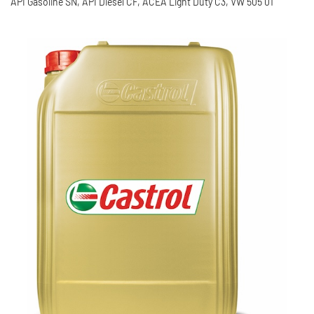
API Gasoline SN, API Diesel CF, ACEA Light Duty C3, VW 505 01