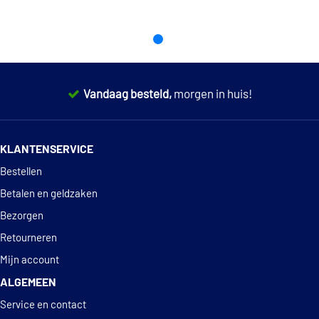
EAN
4008177120589
RENAULT RN 0710
VW 505 00
VW 505 01
Vandaag besteld,
morgen in huis!
14 dagen
100% retourgarantie
KLANTENSERVICE
Deskundig
advies
Bestellen
Betalen en geldzaken
Bezorgen
Retourneren
Mijn account
ALGEMEEN
Service en contact