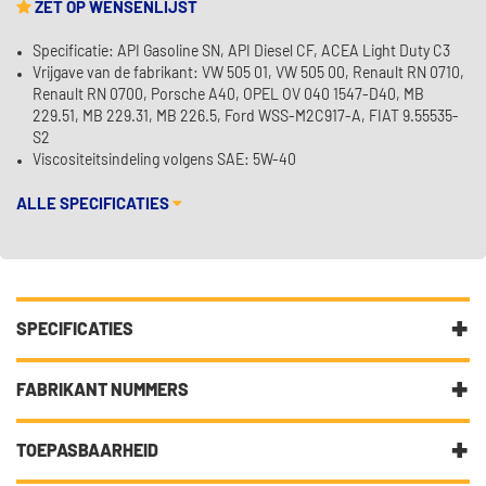
ZET OP WENSENLIJST
Specificatie: API Gasoline SN, API Diesel CF, ACEA Light Duty C3
Vrijgave van de fabrikant: VW 505 01, VW 505 00, Renault RN 0710,
Renault RN 0700, Porsche A40, OPEL OV 040 1547-D40, MB
229.51, MB 229.31, MB 226.5, Ford WSS-M2C917-A, FIAT 9.55535-
S2
Viscositeitsindeling volgens SAE: 5W-40
ALLE SPECIFICATIES
SPECIFICATIES
Fabrikantcode
1535FD
FABRIKANT NUMMERS
Merk
Castrol
5W-40
TOEPASBAARHEID
Categorie
Motorolie laat uw auto gesmeerd
ACEA LIGHT DUTY C3