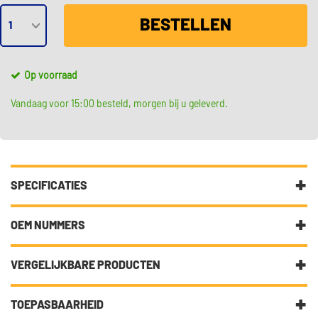
BESTELLEN
Op voorraad
Vandaag voor 15:00 besteld, morgen bij u geleverd.
SPECIFICATIES
Fabrikantcode
S 06 510
OEM NUMMERS
Merk
Brembo
BMW
VERGELIJKBARE PRODUCTEN
BMW
1163244
Categorie
Hoge kwaliteit remschoenen
BMW
1163255
voor de achterremmen
€ 35,21
TOEPASBAARHEID
ATE 03.0137-0379.2
BMW
1165968