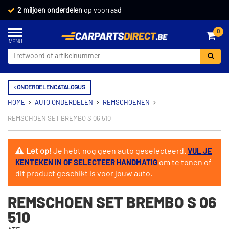
2 miljoen onderdelen
op voorraad
0
ONDERDELENCATALOGUS
HOME
AUTO ONDERDELEN
REMSCHOENEN
REMSCHOEN SET BREMBO S 06 510
Let op!
Je hebt nog geen auto geselecteerd.
VUL JE
om te tonen of
KENTEKEN IN OF SELECTEER HANDMATIG
dit product geschikt is voor jouw auto.
REMSCHOEN SET BREMBO S 06
510