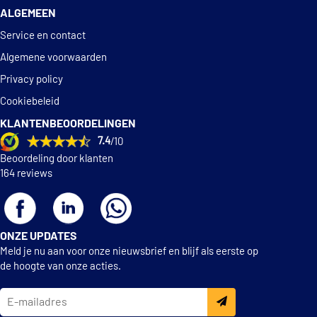
ALGEMEEN
Pagid H9160N
Service en contact
€ 33,35
TRW GS8432
Algemene voorwaarden
Privacy policy
€ 32,68
Textar 91053300
Cookiebeleid
KLANTENBEOORDELINGEN
Triscan 8100 11011
7.4
/10
Beoordeling door klanten
Valeo Compact 562808
164 reviews
ONZE UPDATES
Meld je nu aan voor onze nieuwsbrief en blijf als eerste op
de hoogte van onze acties.